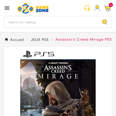
0
headset_mic

Accueil
JEUX PS5
Assassin's Creed Mirage PS5