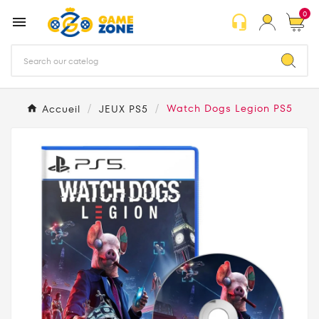
0
headset_mic

Accueil
JEUX PS5
Watch Dogs Legion PS5