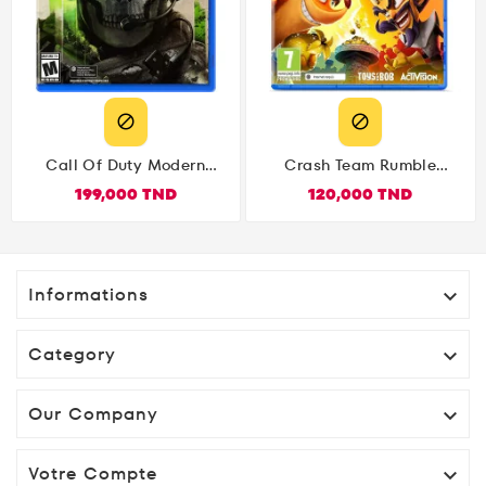


Call Of Duty Modern
Crash Team Rumble
Warfare II PS5
Edition Deluxe
199,000 TND
120,000 TND
(PlayStation 5)
Informations

Category

Our Company

Votre Compte
