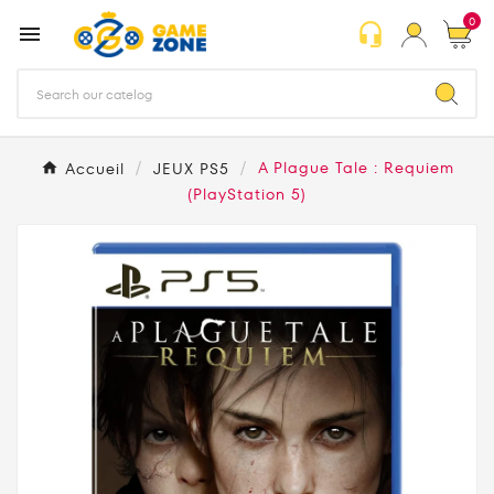
0
headset_mic

Accueil
JEUX PS5
A Plague Tale : Requiem
(PlayStation 5)