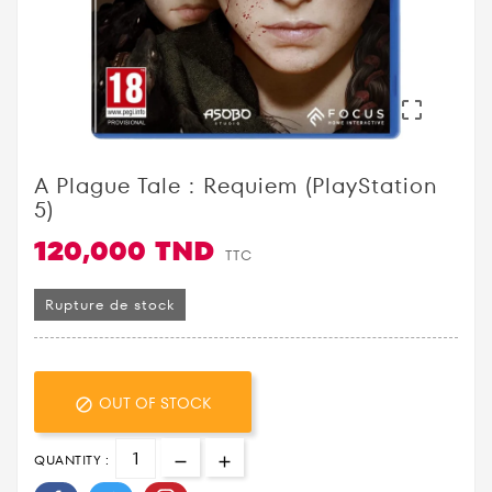

A Plague Tale : Requiem (PlayStation
5)
120,000 TND
TTC
Rupture de stock
OUT OF STOCK

QUANTITY :