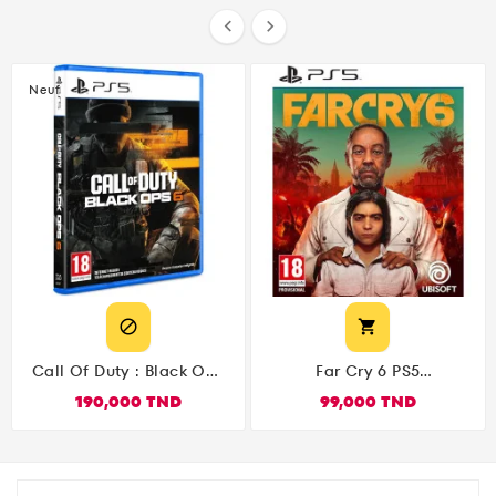


Neuf


Call Of Duty : Black Ops
Far Cry 6 PS5
6 PS5
(Playstation 5)
190,000 TND
99,000 TND