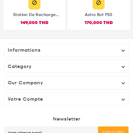


Station De Recharge
Astro Bot PS5
DualSense PS5 Officielle
149,000 TND
170,000 TND
Informations

Category

Our Company

Votre Compte

Newsletter
D'ACCORD