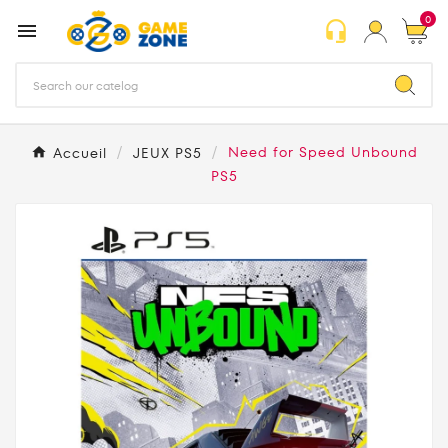
0
headset_mic

Accueil
JEUX PS5
Need for Speed Unbound
PS5