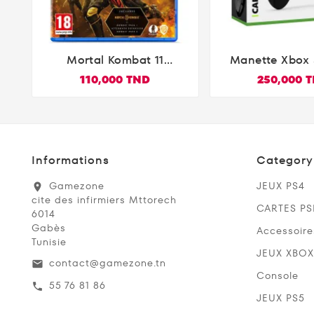
Mortal Kombat 11
Manette Xbox 


Ultimate PS5
Carbon Bl
110,000 TND
250,000 
Informations
Category
Gamezone
JEUX PS4
location_on
cite des infirmiers Mttorech
CARTES P
6014
Gabès
Accessoire
Tunisie
JEUX XBOX
contact@gamezone.tn
email
Console
55 76 81 86
call
JEUX PS5