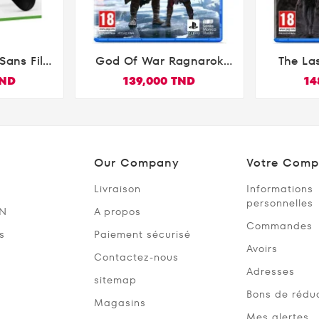
Sans Fil
God Of War Ragnarok
The La

ack
PS5
TND
139,000 TND
14
Our Company
Votre Comp
Livraison
Informations
personnelles
SN
A propos
Commandes
s
Paiement sécurisé
Avoirs
Contactez-nous
Adresses
sitemap
Bons de rédu
Magasins
Mes alertes