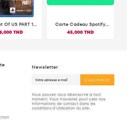
st Of US PART 1
Carte Cadeau Spotify


PS5
Premium 10€
8,000 TND
45,000 TND
te
Newsletter
S’ABONNER
Vous pouvez vous désinscrire à tout
moment. Vous trouverez pour cela nos
informations de contact dans les
conditions d'utilisation du site.
ction