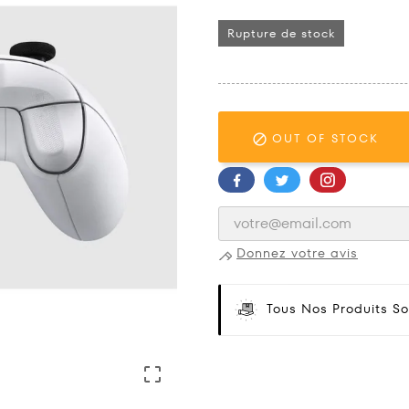
Rupture de stock
OUT OF STOCK

Donnez votre avis
Tous Nos Produits So
