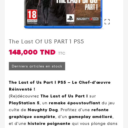

The Last Of US PART 1 PS5
148,000 TND
TTC
Derniers articles en stock
The Last of Us Part I PS5 – Le Chef-d’œuvre
Réinventé !
(Re)découvrez
The Last of Us Part I
sur
PlayStation 5
, un
remake époustouflant
du jeu
culte de
Naughty Dog
. Profitez d’une
refonte
graphique complète
, d’un
gameplay amélioré
,
et d’une
histoire poignante
qui vous plonge dans