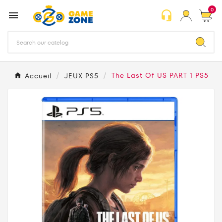
0
headset_mic

Accueil
JEUX PS5
The Last Of US PART 1 PS5