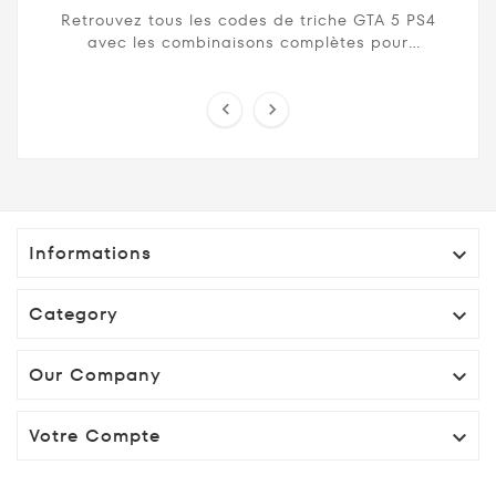
Cheats Codes Pour PS4
Retrouvez tous les codes de triche GTA 5 PS4
avec les combinaisons complètes pour
débloquer armes, véhicules, invincibilité, santé
maximale et ...


Informations

Category

Our Company

Votre Compte
