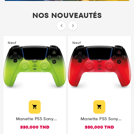
NOS NOUVEAUTÉS


Neuf
Neuf


Manette PS5 Sony
Manette PS5 Sony
DualSense Remix Green –
DualSense Techno Red –
330,000 TND
330,000 TND
Collection HYPERPOP
Collection HYPERPOP