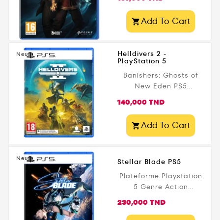
PlayStation 5 Genre
Action Editeur Focus
Add To Cart

Date de parution 13
février 2024 Public
légal 18+
Helldivers 2 -
Neuf
PlayStation 5
Banishers: Ghosts of
New Eden PS5
Plateforme
Prix
140,000 TND
PlayStation 5 Genre
Action Editeur SONY
Add To Cart

Date de parution 8
février 2024 Public
légal 18+
Neuf
Stellar Blade PS5
Plateforme Playstation
5 Genre Action
Aventure Editeur Sony
Prix
230,000 TND
Date de parution 26
avril 2024 Public légal