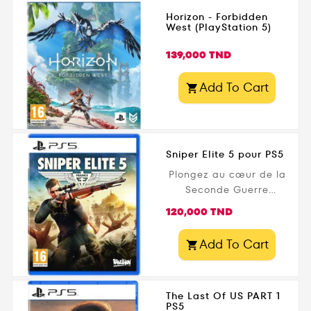
remastérisés :
explosifs....
Horizon - Forbidden
Uncharted 4: A Thief's
West (PlayStation 5)
End et Uncharted: The
Prix
Lost Legacy . Des
139,000 TND
graphismes en 4K, des
temps de chargement
Add To Cart

ultra rapides et une
immersion totale vous
attendent ! Disponible
maintenant sur
Sniper Elite 5 pour PS5
Gamezone.tn .
Plongez au cœur de la
Seconde Guerre
mondiale avec Sniper
Prix
120,000 TND
Elite 5 sur PS5.
Incarnez Karl
Add To Cart

Fairburne, un tireur
d'élite en mission pour
déjouer une
The Last Of US PART 1
conspiration nazie en
PS5