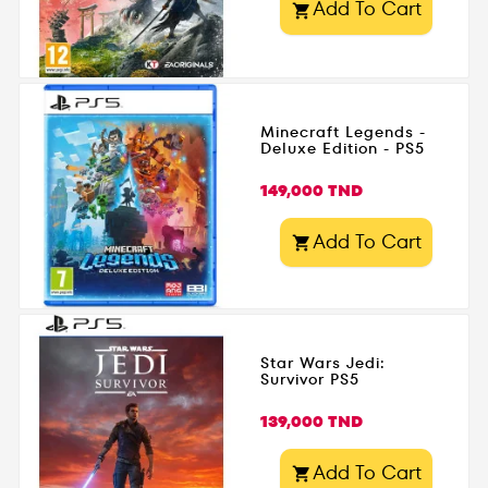
ancien qui menace le
Add To Cart

monde des sorciers.
Disponible dès
maintenant sur
Gamezone.tn
Minecraft Legends -
Deluxe Edition - PS5
Prix
149,000 TND
Add To Cart

Star Wars Jedi:
Survivor PS5
Prix
139,000 TND
Add To Cart
