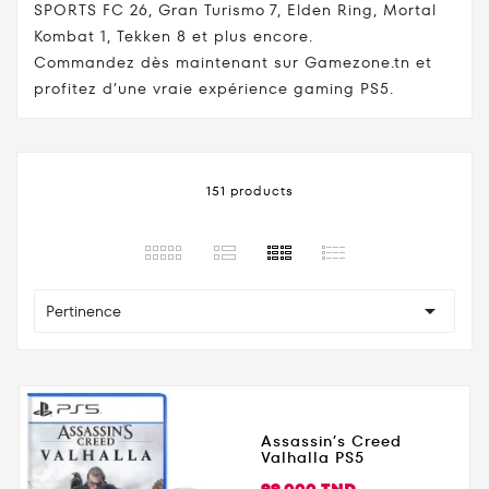
SPORTS FC 26, Gran Turismo 7, Elden Ring, Mortal
Kombat 1, Tekken 8 et plus encore.
Commandez dès maintenant sur Gamezone.tn et
profitez d’une vraie expérience gaming PS5.
151 products

Pertinence
Assassin’s Creed
Valhalla PS5
Prix
99,000 TND