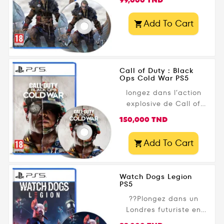
Add To Cart

Call of Duty : Black
Ops Cold War PS5
longez dans l’action
explosive de Call of
Duty: Black Ops Cold
Prix
150,000 TND
War sur PS5 ! Prenez
part à une campagne
Add To Cart

solo captivante au
cœur de la Guerre
Froide, affrontez des
Watch Dogs Legion
ennemis dans un mode
PS5
multijoueur dynamique,
?️?Plongez dans un
et survivez à des
Londres futuriste en
hordes de zombies
proie à la surveillance