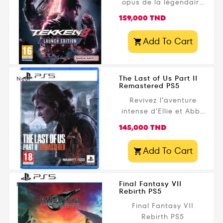
opus de la légendaire
saga TEKKEN Un jeu de
Prix
159,000 TND
combat pensé pour la
New-Gen Nouvel opus,
Add To Cart

nouveaux rivaux
The Last of Us Part II
Neuf
Remastered PS5
Revivez l’aventure
intense d’Ellie et Abby
avec The Last of Us
Prix
145,000 TND
Part II Remastered sur
PS5 ! Découvrez cette
Add To Cart

version ultime du jeu
acclamé par la
critique, avec des
Final Fantasy VII
Neuf
graphismes
Rebirth PS5
remasterisés, une
Final Fantasy VII
fluidité à 60 fps, et des
Rebirth PS5
fonctionnalités