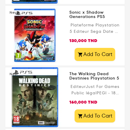
Sonic x Shadow
Neuf
Generations PS5
Plateforme Playstation
5 Editeur Sega Date de
parution 25 octobre
Prix
130,000 TND
2024 Public légal PEGI
- 7+
Add To Cart

The Walking Dead
Neuf
Destinies Playstation 5
EditeurJust For Games
Public légalPEGI - 18+
PlateformePlaystation
Prix
160,000 TND
5 Type de jeu
vidéoAction Horreur
Add To Cart
