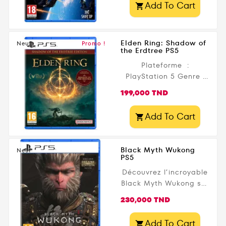
Add To Cart

18+
Elden Ring: Shadow of
Neuf
Promo !
the Erdtree PS5
Plateforme :
PlayStation 5 Genre :
Action Editeur : Bandai
Prix
199,000 TND
Namco Date de
parution : 21 juin 2024
Add To Cart

Public légal : 16+
Black Myth Wukong
Neuf
PS5
Découvrez l’incroyable
Black Myth Wukong sur
PS5 , un RPG-action
Prix
230,000 TND
inspiré de la légende
chinoise du Roi Singe.
Add To Cart
