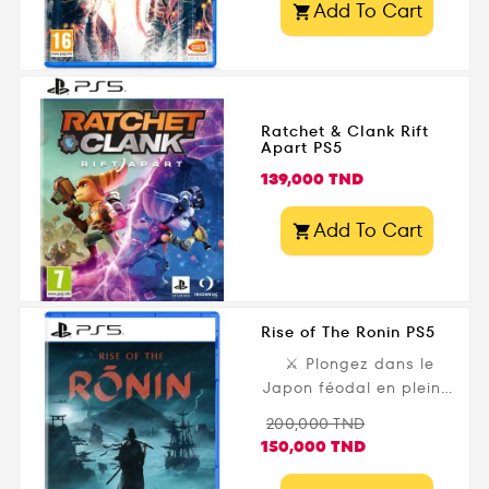
Add To Cart

Ratchet & Clank Rift
Apart PS5
Prix
139,000 TND
Add To Cart

Rise of The Ronin PS5
⚔️ Plongez dans le
Japon féodal en pleine
guerre civile avec Rise
Prix
Prix
200,000 TND
of the Ronin PS5 !
de
150,000 TND
Développé par Team
base
Ninja et édité par Sony