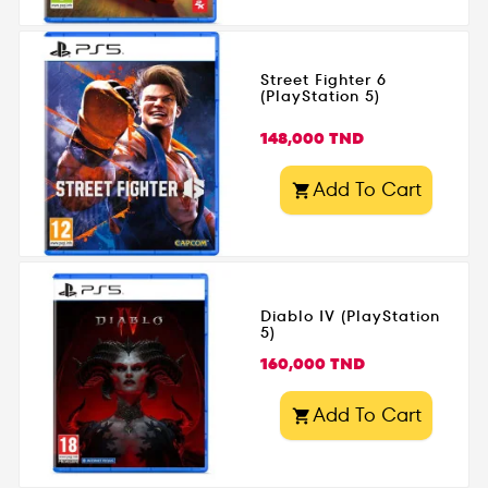
Street Fighter 6
(PlayStation 5)
Prix
148,000 TND
Add To Cart

Diablo IV (PlayStation
5)
Prix
160,000 TND
Add To Cart
