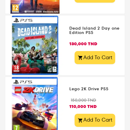
Dead Island 2 Day one
Edition PS5
Prix
130,000 TND
Add To Cart

Lego 2K Drive PS5
Prix
Prix
150,000 TND
de
110,000 TND
base
Add To Cart
