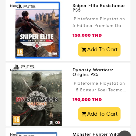
Sniper Elite Resistance
Neuf
PS5
Plateforme Playstation
5 Editeur Premium Date
de parution 30 janvier
Prix
150,000 TND
2025 Public légal PEGI
- 16+
Add To Cart

Dynasty Warriors:
Neuf
Origins PS5
Plateforme Playstation
5 Editeur Koei Tecmo
Date de parution 17
Prix
190,000 TND
janvier 2025 Public
légal PEGI - 16+
Add To Cart

Monster Hunter Wilds
Neuf