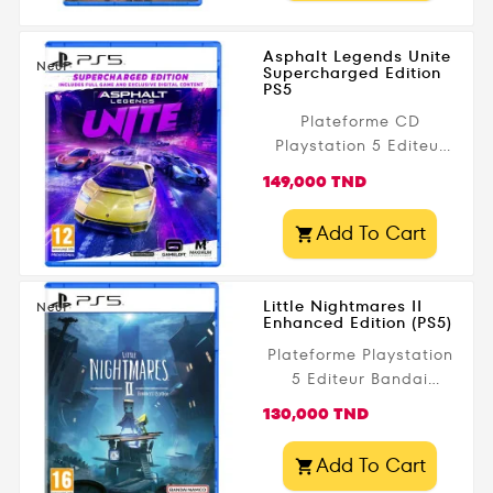
Asphalt Legends Unite
Neuf
Supercharged Edition
PS5
Plateforme CD
Playstation 5 Editeur
Just For Games Date
Prix
149,000 TND
de parution 1 octobre
2024 Public légal PEGI
Add To Cart

- 12+
Little Nightmares II
Neuf
Enhanced Edition (PS5)
Plateforme Playstation
5 Editeur Bandai
Namco Date de
Prix
130,000 TND
parution octobre 2024
Public légal PEGI - 16+
Add To Cart
