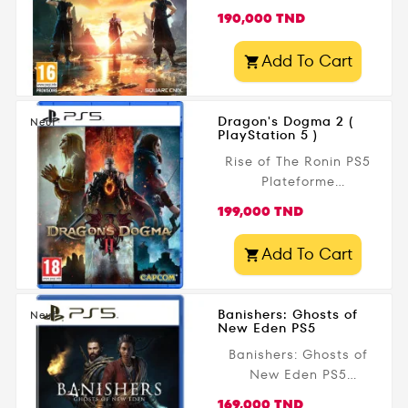
Prix
exclusives PS5.
190,000 TND
Préparez-vous à une
expérience encore plus
Add To Cart

immersive et
émotionnellement
intense. Disponible dès
Dragon's Dogma 2 (
Neuf
PlayStation 5 )
maintenant sur
Gamezone.tn avec
Rise of The Ronin PS5
livraison...
Plateforme
PlayStation 5 Genre
Prix
199,000 TND
Action Jeu de rôle/RPG
Editeur Capcom Date
Add To Cart

de parution 22 mars
2024 Public légal 18+
Banishers: Ghosts of
Neuf
New Eden PS5
Banishers: Ghosts of
New Eden PS5
Plateforme
Prix
169,000 TND