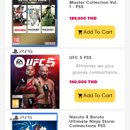
Master Collection Vol.
Disponible...
1 - PS5
Prix
189,000 TND
Add To Cart

UFC 5 PS5
Affrontez les plus
grands combattants
du monde dans EA
Prix
140,000 TND
Sports UFC 5 PS5 , le
dernier opus de la
Add To Cart

célèbre franchise de
combat développée
par EA Sports . Avec
Naruto X Boruto
des graphismes ultra-
Neuf
Ultimate Ninja Storm
réalistes, une physique
Connections PS5
de combat améliorée