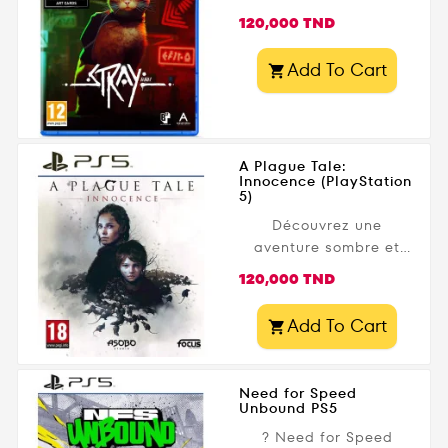
avec...
Prix
120,000 TND
Add To Cart

A Plague Tale:
Innocence (PlayStation
5)
Découvrez une
aventure sombre et
poignante avec A
Prix
120,000 TND
Plague Tale: Innocence
PS5 . Développé par
Add To Cart

Asobo Studio et édité
par Focus
Entertainment , ce jeu
Need for Speed
d’action-aventure vous
Unbound PS5
plonge dans la France
? Need for Speed
médiévale du XIVe