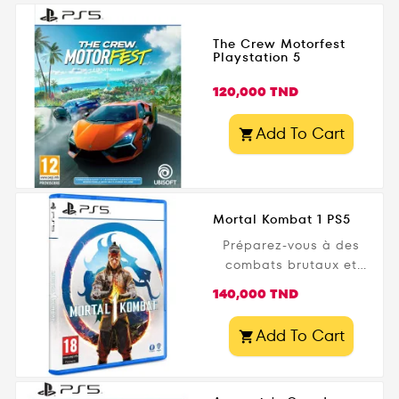
The Crew Motorfest
Playstation 5
Prix
120,000 TND
Add To Cart

Mortal Kombat 1 PS5
Préparez-vous à des
combats brutaux et
spectaculaires avec
Prix
140,000 TND
Mortal Kombat 1 PS5 !
Développé par
Add To Cart

NetherRealm Studios
et édité par Warner
Bros. Games , ce