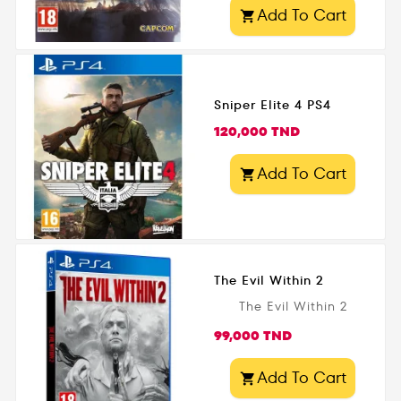
2017 Public légal 18+
maîtrisez un système
Add To Cart

de combat brutal et
stratégique .
Disponible en Tunisie
sur...
Sniper Elite 4 PS4
Prix
120,000 TND
Add To Cart

The Evil Within 2
The Evil Within 2
Prix
99,000 TND
Add To Cart
