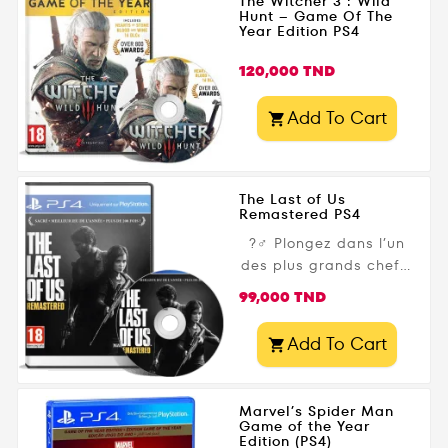
The Witcher 3 : Wild
Disponible dès...
Hunt – Game Of The
Vos choix façonneront
Year Edition PS4
leur destin. Disponible
en Tunisie sur
Prix
120,000 TND
Gamezone.tn avec
livraison rapide ! ​
Add To Cart

The Last of Us
Remastered PS4
?‍♂️ Plongez dans l’un
des plus grands chefs-
d’œuvre du jeu vidéo
Prix
99,000 TND
avec The Last of Us
Remastered sur PS4.
Add To Cart

Suivez Joel et Ellie
dans une Amérique
post-apocalyptique
Marvel’s Spider Man
dévastée, entre
Game of the Year
Edition (PS4)
émotions fortes, survie