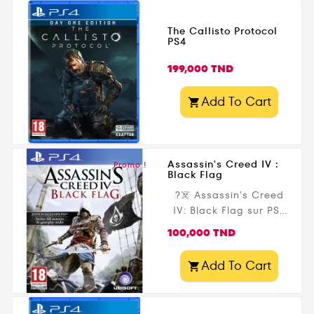
The Callisto Protocol
PS4
Prix
199,000 TND
Add To Cart

Assassin's Creed IV :
Promo !
Black Flag
?‍☠️ Assassin's Creed
IV: Black Flag sur PS4
vous plonge dans l'âge
Prix
100,000 TND
d'or de la piraterie.
Incarnez Edward
Add To Cart

Kenway, un pirate
audacieux mêlé à la
guerre secrète entre