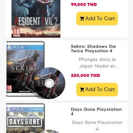
Prix
99,000 TND
Add To Cart

Sekiro: Shadows Die
Twice Playsation 4
?️Plongez dans le
Japon féodal et
incarnez un guerrier
Prix
250,000 TND
shinobi en quête de
vengeance dans
Add To Cart

Sekiro: Shadows Die
Twice PS4 . Développé
par FromSoftware et
Days Gone Playstation
édité par Activision ,
4
ce jeu d’action-
Days Gone Playstation
aventure vous propose
4
des combats intenses,