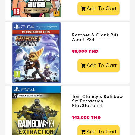
Add To Cart

Ratchet & Clank Rift
Apart PS4
Prix
99,000 TND
Add To Cart

Tom Clancy's Rainbow
Six Extraction
PlayStation 4
Prix
142,000 TND
Add To Cart
