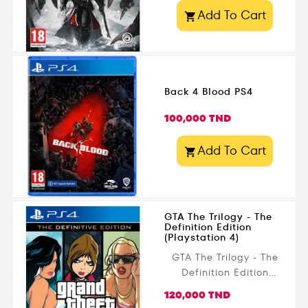
Add To Cart

Back 4 Blood PS4
Prix
100,000 TND
Add To Cart

GTA The Trilogy - The
Definition Edition
(Playstation 4)
GTA The Trilogy - The
Definition Edition
(Playstation 4)
Prix
120,000 TND