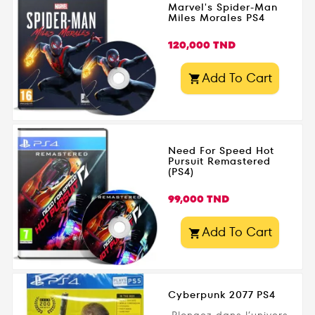
Marvel's Spider-Man
vous embarque dans
Miles Morales PS4
une campagne
Prix
palpitante inspirée
120,000 TND
d’événements réels,
avec des missions
Add To Cart

d’infiltration et des
affrontements
intenses. Affrontez vos
adversaires en
Need For Speed Hot
multijoueur ou testez
Pursuit Remastered
votre survie...
(PS4)
Prix
99,000 TND
Add To Cart

Cyberpunk 2077 PS4