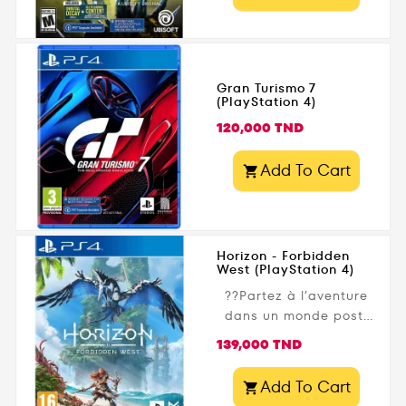
Gran Turismo 7
(PlayStation 4)
Prix
120,000 TND
Add To Cart

Horizon - Forbidden
West (PlayStation 4)
??Partez à l’aventure
dans un monde post-
apocalyptique avec
Prix
139,000 TND
Horizon Forbidden
West - Édition
Add To Cart

Standard PS4 !