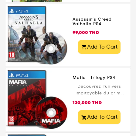
Assassin’s Creed
Valhalla PS4
Prix
99,000 TND
Add To Cart

Mafia : Trilogy PS4
Découvrez l’univers
impitoyable du crime
organisé avec Mafia
Prix
130,000 TND
Trilogy PS4 ! Cette
collection signée 2K
Add To Cart

Games regroupe les
trois jeux cultes de la
saga, avec Mafia: