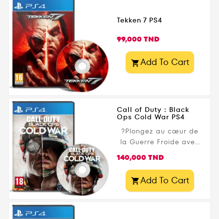
Definitive Edition ,
Mafia II: Definitive
Tekken 7 PS4
Edition et Mafia III:
Prix
Definitive Edition , tous
99,000 TND
remasterisés pour une
expérience plus
Add To Cart

immersive. Plongez
dans des histoires
captivantes, des
guerres de gangs et
Call of Duty : Black
des ascensions...
Ops Cold War PS4
?Plongez au cœur de
la Guerre Froide avec
Call of Duty: Black Ops
Prix
140,000 TND
Cold War PS4 !
Développé par
Add To Cart

Treyarch et Raven
Software , et édité par
Activision , ce jeu de tir
à la première personne