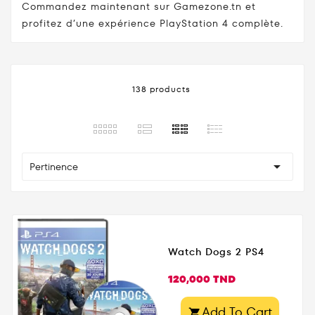
Commandez maintenant sur Gamezone.tn et
profitez d’une expérience PlayStation 4 complète.
138 products

Pertinence
Watch Dogs 2 PS4
Prix
120,000 TND
Add To Cart
