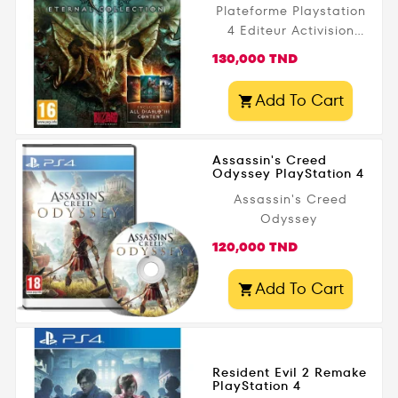
Zombies enrichie et le
Plateforme Playstation
mode Blackout qui
4 Editeur Activision
redéfinit le battle
Blizzard Date de
Prix
130,000 TND
royale. Disponible en
parution 26 juin 2018
Tunisie sur
Public légal PEGI - 16+
Add To Cart
Gamezone.tn avec

livraison rapide !
Assassin's Creed
Odyssey PlayStation 4
Assassin's Creed
Odyssey
Prix
120,000 TND
Add To Cart

Resident Evil 2 Remake
PlayStation 4