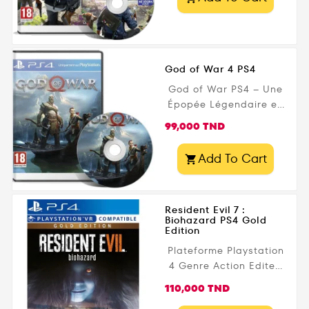
God of War 4 PS4
God of War PS4 – Une
Épopée Légendaire en
Terre Nordique !
Prix
99,000 TND
Découvrez God of War
sur PlayStation 4 , un
Add To Cart

chef-d'œuvre acclamé
qui suit Kratos et son
fils Atreus dans une
Resident Evil 7 :
quête épique à travers
Biohazard PS4 Gold
les royaumes
Edition
nordiques. Explorez un
Plateforme Playstation
monde immersif,
4 Genre Action Editeur
affrontez des dieux et
Capcom Date de
des créatures
Prix
110,000 TND
parution 12 décembre
mythologiques, et