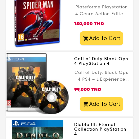
et action intense.
Plateforme Playstation
Version remastérisée
4 Genre Action Editeur
en 1080p avec tous les
Sony Date de parution
Prix
150,000 TND
DLC inclus. Disponible
7 septembre 2018
maintenant sur
Public légal 16+
Add To Cart
Gamezone.tn .

Call of Duty Black Ops
4 PlayStation 4
Call of Duty: Black Ops
4 PS4 – L'Expérience
Multijoueur Ultime !
Prix
99,000 TND
Plongez dans l'action
intense de Call of Duty:
Add To Cart

Black Ops 4 sur
PlayStation 4 .
Découvrez des modes
Diablo III: Eternal
multijoueurs innovants,
Collection PlayStation
4
une expérience