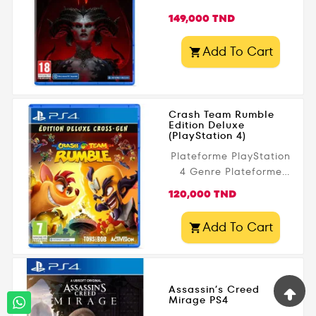
Prix
149,000 TND
Add To Cart

Crash Team Rumble
Edition Deluxe
(PlayStation 4)
Plateforme PlayStation
4 Genre Plateforme
Editeur Activision Date
Prix
120,000 TND
de parution 20 juin
2023 Public légal 7+
Add To Cart

Assassin’s Creed
Mirage PS4