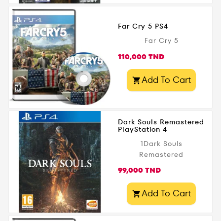
pour une expérience
incroyable âge d'or
de jeu moderne.
des inventions,
Disponible dès
Far Cry 5 PS4
transformant les vies
maintenant en...
Far Cry 5
de millions de
personnes. Existe sur
Prix
110,000 TND
PC, Xbox One et PS4.
Add To Cart

Dark Souls Remastered
PlayStation 4
1Dark Souls
Remastered
Prix
99,000 TND
Add To Cart
