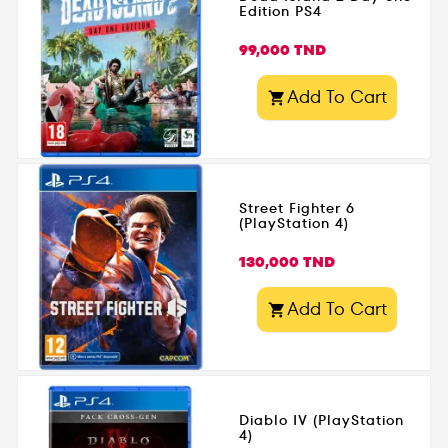
Edition PS4
Prix
99,000 TND
Add To Cart

Street Fighter 6
(PlayStation 4)
Prix
130,000 TND
Add To Cart

Diablo IV (PlayStation
4)