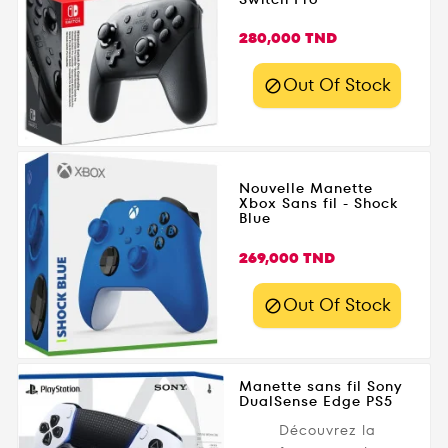
avec...
Prix
280,000 TND
Out Of Stock

Nouvelle Manette
Xbox Sans fil - Shock
Blue
Prix
269,000 TND
Out Of Stock

Manette sans fil Sony
DualSense Edge PS5
Découvrez la