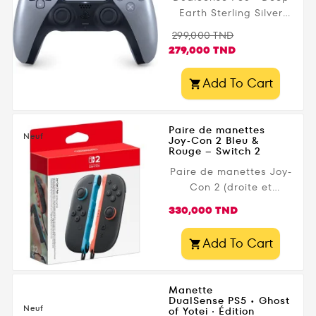
Earth Sterling Silver
précision accrue et de
Argent
fonctions avancées
Prix
Prix
299,000 TND
comme le HD Rumble
de
279,000 TND
et la détection de
base
mouvement .
Add To Cart

Disponible dès
maintenant en Tunisie
sur Gamezone.tn
Paire de manettes
avec...
Neuf
Joy‑Con 2 Bleu &
Rouge – Switch 2
Paire de manettes Joy-
Con 2 (droite et
gauche) pour Nintendo
Prix
330,000 TND
Switch 2 . Profitez des
vibrations HD 2 ,
Add To Cart

commandes par
mouvements , mode
souris et du bouton C
Manette
dédié à GameChat
DualSense PS5 • Ghost
Neuf
of Yotei · Édition
(fonction disponible