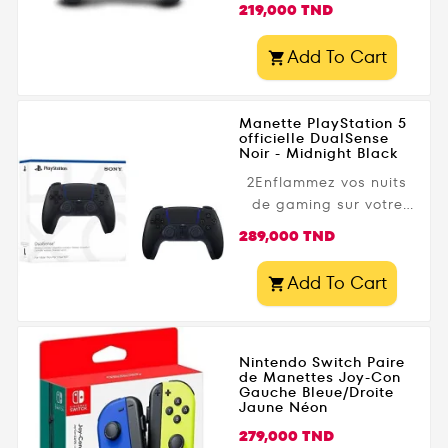
Bluetooth pour PS4 ,
de
219,000 TND
une référence
base
incontournable pour
Add To Cart

les joueurs PlayStation.
Conçue pour offrir une
prise en main
Manette PlayStation 5
confortable, une
officielle DualSense
Noir - Midnight Black
réactivité
exceptionnelle et une
2Enflammez vos nuits
immersion totale, cette
de gaming sur votre
manette garantit une
console PS5™ avec la
Prix
289,000 TND
expérience de jeu
manette sans fil
fluide et intuitive.
DualSense™ Midnight
Add To Cart

Dotée du pavé tactile ,
Black ORIGINAL SONY
de la barre lumineuse
Officielle
intégrée et du bouton
Share , elle est...
Nintendo Switch Paire
de Manettes Joy-Con
Gauche Bleue/Droite
Jaune Néon
Prix
279,000 TND