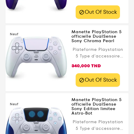
Fonctionnalités
accessoire gaming
Out Of Stock

Haut-parleur
Microphone Détection
de mouvement Batterie
Manette PlayStation 5
intégrée
Neuf
officielle DualSense
Sony Chroma Pearl
Plateforme Playstation
5 Type d'accessoire
gaming Manette SONY
Prix
340,000 TND
Fonctionnalités
accessoire gaming
Out Of Stock

Haut-parleur
Microphone Détection
de mouvement Batterie
Manette PlayStation 5
intégrée
officielle DualSense
Neuf
Sony Edition limitee
Astro-Bot
Plateforme Playstation
5 Type d'accessoire