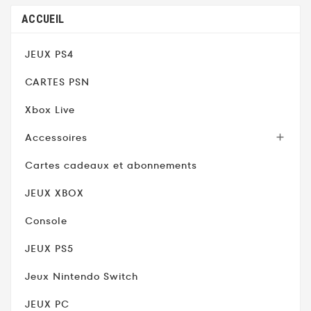
longues sessions de
ACCUEIL
jeu. ? Design Cobra :
look bleu et jaune
original pour
JEUX PS4
personnaliser votre
CARTES PSN
manette avec un style
gaming unique. ✂️...
Xbox Live
Accessoires

Cartes cadeaux et abonnements
JEUX XBOX
Console
JEUX PS5
Jeux Nintendo Switch
JEUX PC