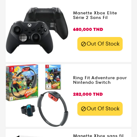
Manette Xbox Elite
Série 2 Sans Fil
Prix
680,000 TND
Out Of Stock

Ring Fit Adventure pour
Nintendo Switch
Prix
282,000 TND
Out Of Stock

Manette Xbox sans fil