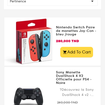

Pertinence
Nintendo Switch Paire
de manettes Joy-Con -
bleu /rouge
Prix
280,000 TND
Add To Cart

Sony Manette
DualShock 4 V2
Officielle pour PS4 -
Noire
?Découvrez la Sony
DualShock 4 v2 -
Manette sans fil
Prix
Prix
240,000 TND