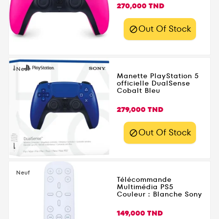
réactivité optimale
Prix
270,000 TND
pour vos sessions de
jeu intensives.
Out Of Stock

Disponible dès
maintenant sur
Gamezone.tn avec
livraison rapide
Neuf
Manette PlayStation 5
partout en Tunisie.
officielle DualSense
Cobalt Bleu
Prix
279,000 TND
Out Of Stock

Neuf
Télécommande
Multimédia PS5
Couleur : Blanche Sony
Prix
149,000 TND