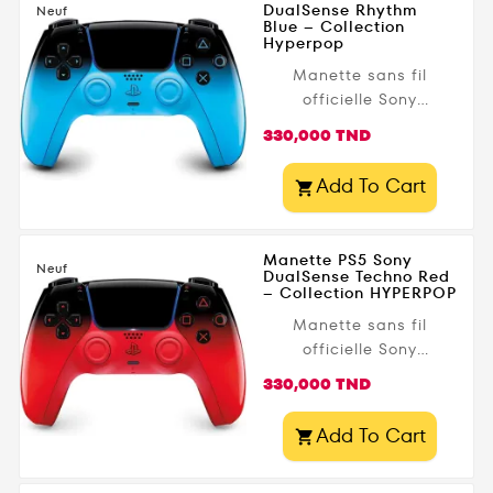
Tunisie chez
DualSense Rhythm
football et...
Neuf
Blue – Collection
GameZone.tn.
Hyperpop
Manette sans fil
officielle Sony
DualSense pour
Prix
330,000 TND
PlayStation 5, coloris
Rhythm Blue de la
Add To Cart

collection Hyperpop .
Profitez du retour
haptique, des
Manette PS5 Sony
gâchettes adaptatives
Neuf
DualSense Techno Red
– Collection HYPERPOP
et d’une immersion
exceptionnelle dans
Manette sans fil
vos jeux PS5.
officielle Sony
DualSense pour
Prix
330,000 TND
PlayStation 5, coloris
Techno Red de la
Add To Cart

collection HYPERPOP .
Profitez du retour