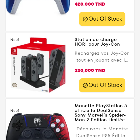
gaming Manette SONY
Prix
420,000 TND
Fonctionnalités
accessoire gaming
Out Of Stock

Haut-parleur
Microphone Détection
de mouvement Batterie
Station de charge
Neuf
intégrée
HORI pour Joy-Con
Rechargez vos Joy-Con
tout en jouant avec le
Joy-Con Charge Stand
Prix
220,000 TND
officiel HORI pour
Nintendo Switch !
Out Of Stock

Conçu pour assurer
confort, ergonomie et
autonomie prolongée,
Manette PlayStation 5
cet accessoire
officielle DualSense
Neuf
Sony Marvel’s Spider-
indispensable vous
Man 2 Edition Limitée
garantit des sessions
Découvrez la Manette
de jeu sans
DualSense PS5 Édition
interruption. Disponible