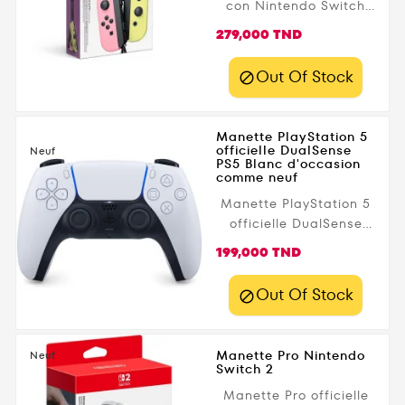
con Nintendo Switch
doux et élégant parfait
Rose pastel et Jaune
pour customiser votre
Prix
279,000 TND
pastel
expérience de jeu.
Disponible chez
Out Of Stock

Gamezone.tn avec
livraison rapide en
Tunisie
Manette PlayStation 5
officielle DualSense
Neuf
PS5 Blanc d'occasion
comme neuf
Manette PlayStation 5
officielle DualSense
PS5 Blanc d'occasion
Prix
199,000 TND
comme neuf
Out Of Stock

Manette Pro Nintendo
Neuf
Switch 2
Manette Pro officielle