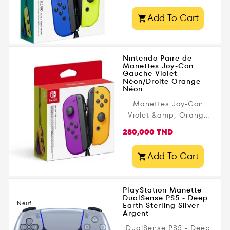
Add To Cart

Nintendo Paire de
Manettes Joy-Con
Gauche Violet
Néon/Droite Orange
Néon
Manettes Joy-Con
Violet &amp; Orange
pour Nintendo Switch –
Prix
280,000 TND
Jouez avec Style !
Ajoutez une touche de
Add To Cart

couleur à votre
Nintendo Switch avec
cette paire de Joy-Con
PlayStation Manette
Violet et Orange .
DualSense PS5 - Deep
Neuf
Earth Sterling Silver
Profitez d'une
Argent
expérience de jeu
DualSense PS5 - Deep
immersive , d'une