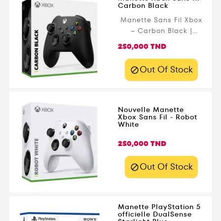
Carbon Black
Manette Sans Fil Xbox
– Carbon Black |
Contrôle Précis &amp;
Prix
250,000 TND
Confort Maximal !
Découvrez la manette
Out Of Stock

Xbox Carbon Black , un
accessoire conçu pour
offrir une précision et
un confort optimaux
Nouvelle Manette
Xbox Sans Fil - Robot
sur Xbox Series X|S,
White
Xbox One, PC
Windows, Android et
Prix
250,000 TND
iOS . Profitez de
gâchettes texturées,
Out Of Stock

d’une croix
directionnelle hybride
et d’un bouton de
partage pour une
Manette PlayStation 5
officielle DualSense
immersion totale.