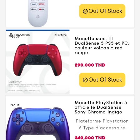
Out Of Stock

Neuf
Manette sans fil
DualSense 5 PS5 et PC,
couleur volcanic red
rouge
Prix
290,000 TND
Out Of Stock

Manette PlayStation 5
Neuf
officielle DualSense
Sony Chroma Indigo
Plateforme Playstation
5 Type d'accessoire
gaming Manette SONY
Prix
340,000 TND