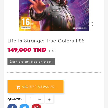

Life Is Strange: True Colors PS5
149,000 TND
TTC
Derniers articles en stock
AJOUTER AU PANIER

QUANTITY :