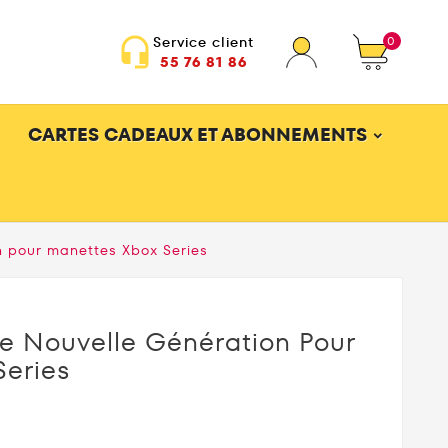
0
Service client
headset_mic
55 76 81 86
CARTES CADEAUX ET ABONNEMENTS
n pour manettes Xbox Series
ge Nouvelle Génération Pour
Series