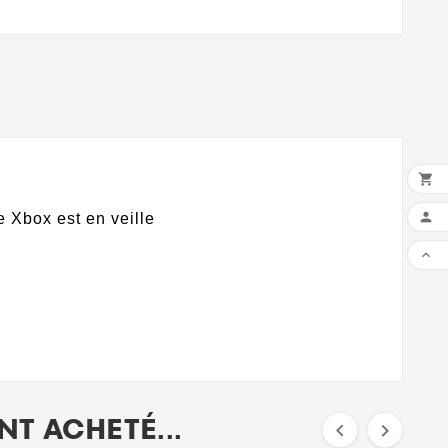


 Xbox est en veille

T ACHETÉ...

