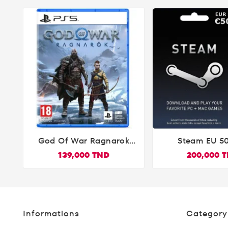
God Of War Ragnarok
Steam EU 5


PS5
139,000 TND
200,000 
Informations
Category