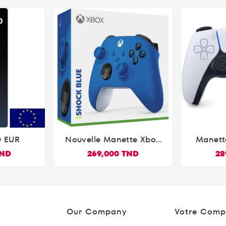
0 EUR
Nouvelle Manette Xbox
Manette

Sans Fil - Shock Blue
Officiel
TND
269,000 TND
28
Our Company
Votre Comp