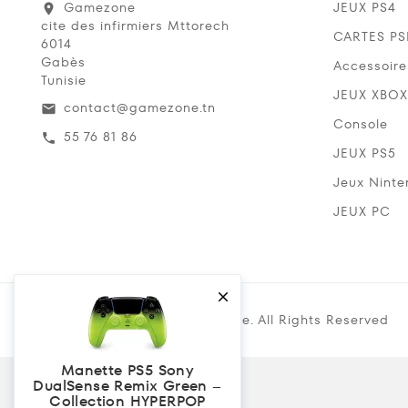
Gamezone
JEUX PS4
location_on
cite des infirmiers Mttorech
CARTES P
6014
Gabès
Accessoire
Tunisie
JEUX XBOX
contact@gamezone.tn
email
Console
55 76 81 86
call
JEUX PS5
Jeux Ninte
JEUX PC

Copyright @ 2019 Gamezone. All Rights Reserved
Manette PS5 Sony
DualSense Remix Green –
Collection HYPERPOP