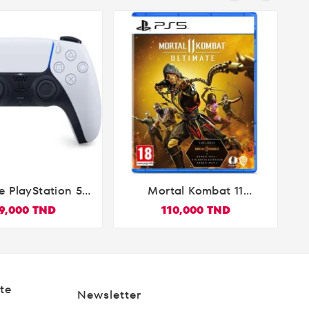
 PlayStation 5
Mortal Kombat 11
C


le DualSense PS5
Ultimate PS5
9,000 TND
110,000 TND
Blanc
te
Newsletter