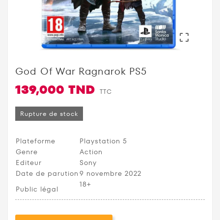

God Of War Ragnarok PS5
139,000 TND
TTC
Rupture de stock
Plateforme
Playstation 5
Genre
Action
Editeur
Sony
Date de parution
9 novembre 2022
18+
Public légal