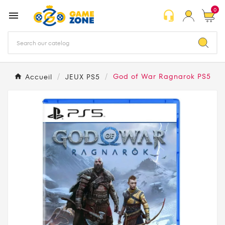
0
headset_mic

Accueil
JEUX PS5
God of War Ragnarok PS5