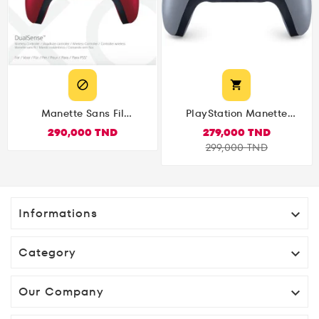


Manette Sans Fil
PlayStation Manette
DualSense 5 PS5 Et PC,
DualSense PS5 - Deep
290,000 TND
279,000 TND
Couleur Volcanic Red
Earth Sterling Silver
Rouge
Argent
299,000 TND
Informations

Category

Our Company
