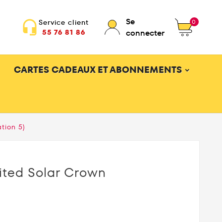
Se
0
Service client
headset_mic
55 76 81 86
connecter
CARTES CADEAUX ET ABONNEMENTS
tion 5)
mited Solar Crown