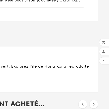
nt Neuf Sous Blister (cachetée ) ORIGINAL .



vert. Explorez l’île de Hong Kong reproduite
T ACHETÉ...

