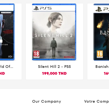
ld Of
Silent Hill 2 - PS5
Banish

tion
Ne
TND
199,000 TND
16
n 5)
Our Company
Votre Comp