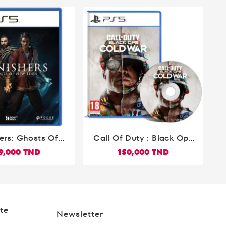
ers: Ghosts Of
Call Of Duty : Black Ops
D


w Eden PS5
Cold War PS5
9,000 TND
150,000 TND
te
Newsletter