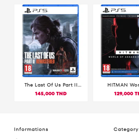
The Last Of Us Part II
HITMAN Wor


Remastered PS5
Assassina
145,000 TND
129,000 
(PlayStatio
Informations
Category