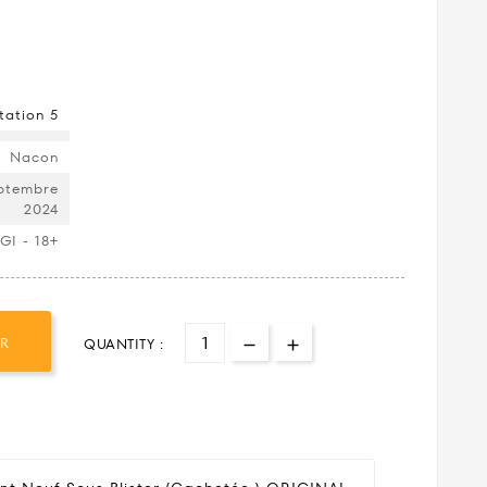
tation 5
Nacon
ptembre
2024
GI - 18+
ER
QUANTITY :