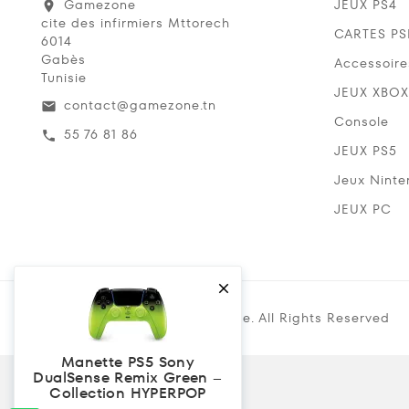
Gamezone
JEUX PS4
location_on
cite des infirmiers Mttorech
CARTES P
6014
Gabès
Accessoire
Tunisie
JEUX XBOX
contact@gamezone.tn
email
Console
55 76 81 86
call
JEUX PS5
Jeux Ninte
JEUX PC

Copyright @ 2019 Gamezone. All Rights Reserved
Manette PS5 Sony
DualSense Remix Green –
Collection HYPERPOP