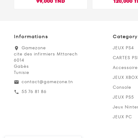
99,000 TND
120,000 
Informations
Category
Gamezone
JEUX PS4
location_on
cite des infirmiers Mttorech
CARTES P
6014
Gabès
Accessoire
Tunisie
JEUX XBOX
contact@gamezone.tn
email
Console
55 76 81 86
call
JEUX PS5
Jeux Ninte
JEUX PC