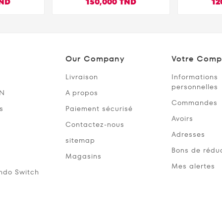
TND
150,000 TND
12
Our Company
Votre Comp
Livraison
Informations
personnelles
SN
A propos
Commandes
s
Paiement sécurisé
Avoirs
Contactez-nous
Adresses
sitemap
Bons de rédu
Magasins
Mes alertes
ndo Switch