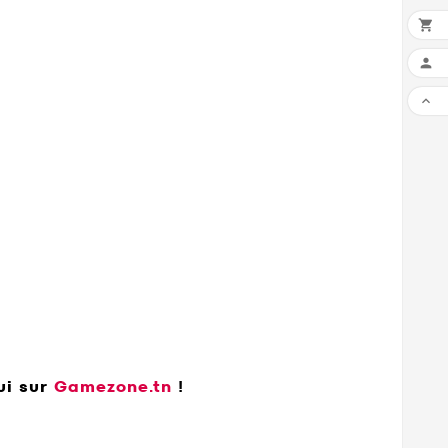



ui sur
Gamezone.tn
!