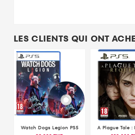
LES CLIENTS QUI ONT ACH
Watch Dogs Legion PS5
A Plague Tale :


(PlayStatio