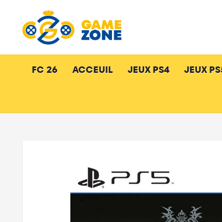
FC 26
ACCEUIL
JEUX PS4
JEUX PS