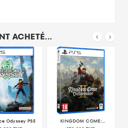
T ACHETÉ...


ce Odyssey PS5
KINGDOM COME:
A


DELIVERANCE II PS5