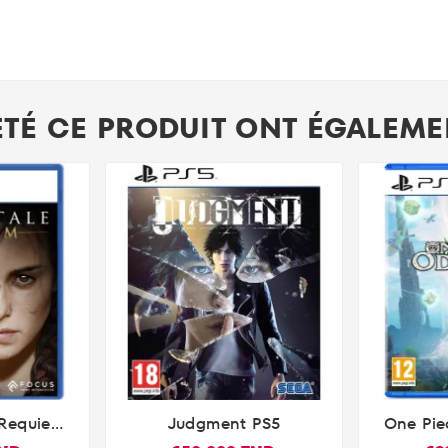
ETÉ CE PRODUIT ONT ÉGALEMEN
 Requiem
Judgment PS5
One Pie

n 5)