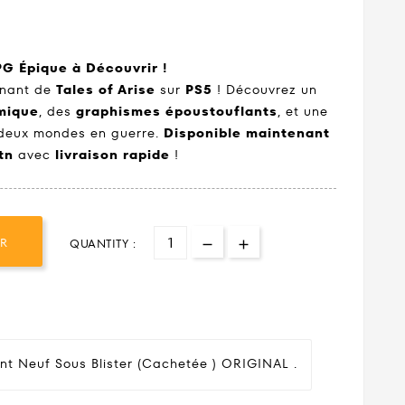
PG Épique à Découvrir !
cinant de
Tales of Arise
sur
PS5
! Découvrez un
mique
, des
graphismes époustouflants
, et une
deux mondes en guerre.
Disponible maintenant
tn
avec
livraison rapide
!
ER
QUANTITY :
nt Neuf Sous Blister (cachetée ) ORIGINAL .