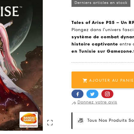
Derniers articles en stock
Tales of Arise PS5 – Un R
Plongez dans l’univers fas
système de combat dyna
histoire captivante
entre 
en Tunisie sur Gamezone.
AJOUTER AU PANI

Donnez votre avis
Tous Nos Produits So
