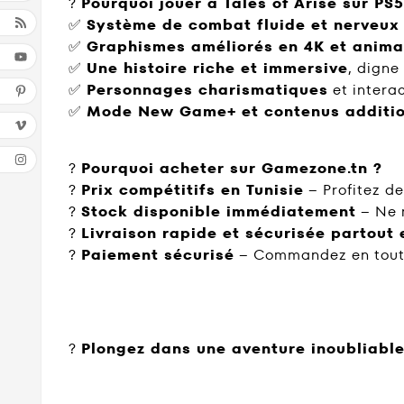
?
Pourquoi jouer à Tales of Arise sur PS5
✅
Système de combat fluide et nerveux
✅
Graphismes améliorés en 4K et animat
✅
Une histoire riche et immersive
, digne
✅
Personnages charismatiques
et interac
✅
Mode New Game+ et contenus additio
?
Pourquoi acheter sur Gamezone.tn ?
?
Prix compétitifs en Tunisie
– Profitez de
?
Stock disponible immédiatement
– Ne 
?
Livraison rapide et sécurisée partout 
?
Paiement sécurisé
– Commandez en toute
?
Plongez dans une aventure inoubliable