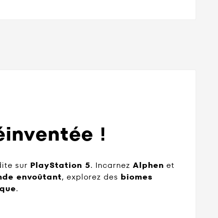
éinventée !
dite sur
PlayStation 5
. Incarnez
Alphen
et
de envoûtant
, explorez des
biomes
ique
.