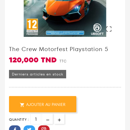

The Crew Motorfest Playstation 5
120,000 TND
TTC
Derniers articles en stock
AJOUTER AU PANIER

QUANTITY :