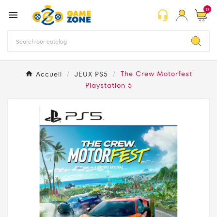
0
headset_mic

Accueil
JEUX PS5
The Crew Motorfest
Playstation 5