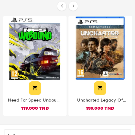




Need For Speed Unbound
Uncharted Legacy Of
PS5
Thieves Collection PS5
119,000 TND
139,000 TND