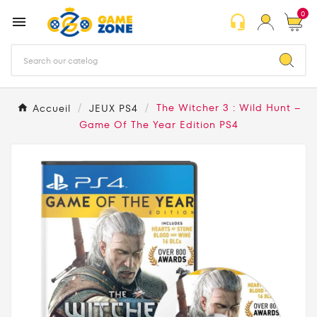
0
headset_mic

Accueil
JEUX PS4
The Witcher 3 : Wild Hunt –
Game Of The Year Edition PS4