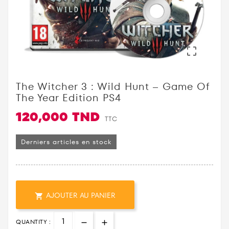

The Witcher 3 : Wild Hunt – Game Of
The Year Edition PS4
120,000 TND
TTC
Derniers articles en stock
AJOUTER AU PANIER

QUANTITY :