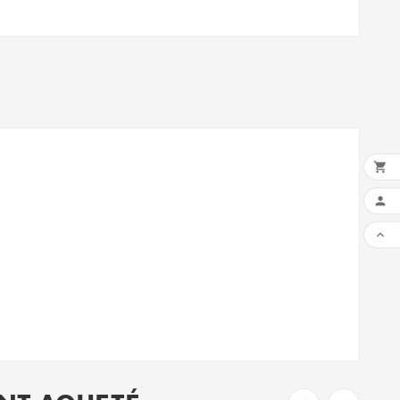


