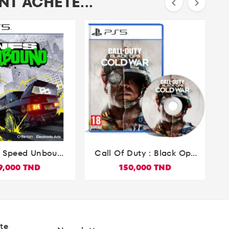
T ACHETÉ...


r Speed Unbound
Call Of Duty : Black Ops


PS5
Cold War PS5
9,000 TND
150,000 TND
te