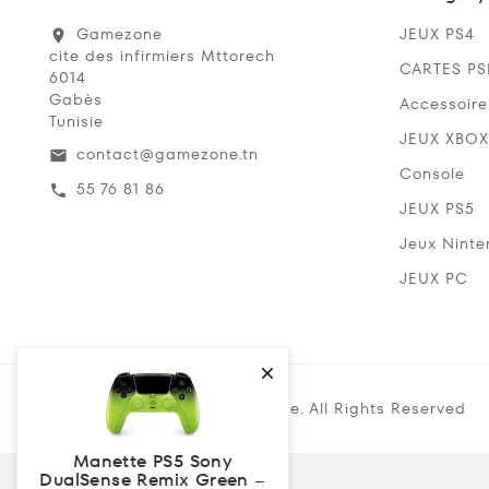
Gamezone
JEUX PS4
location_on
cite des infirmiers Mttorech
CARTES P
6014
Gabès
Accessoire
Tunisie
JEUX XBOX
contact@gamezone.tn
email
Console
55 76 81 86
call
JEUX PS5
Jeux Ninte
JEUX PC

Copyright @ 2019 Gamezone. All Rights Reserved
Manette PS5 Sony
DualSense Remix Green –