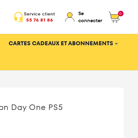
Se
0
Service client
headset_mic
55 76 81 86
connecter
CARTES CADEAUX ET ABONNEMENTS
ion Day One PS5