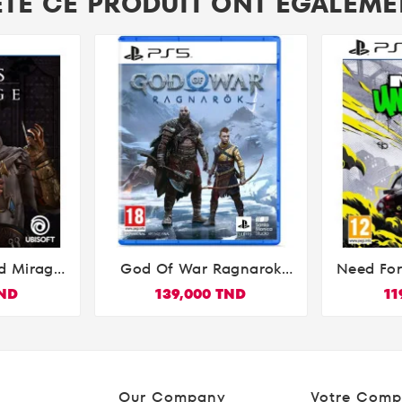
ETÉ CE PRODUIT ONT ÉGALEMEN
ed Mirage
God Of War Ragnarok
Need Fo

PS5
TND
139,000 TND
11
Our Company
Votre Comp