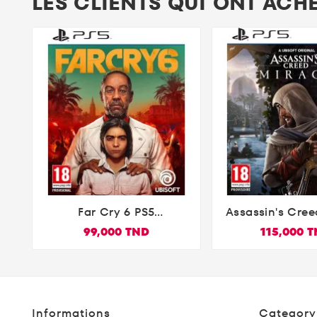
LES CLIENTS QUI ONT ACH
Far Cry 6 PS5
Assassin's Cre


(Playstation 5)
PS5
99,000 TND
115,000 
Informations
Category