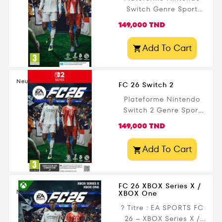
Tunisie
Switch Genre Sport
Editeur Electronics Arts
Prix
149,000 TND
Date de parution 29
septembre 2025 Public
Add To Cart

légal 3+
Neuf
FC 26 Switch 2
Plateforme Nintendo
Switch 2 Genre Sport
Editeur Electronics Arts
Prix
149,000 TND
Date de parution 29
septembre 2025 Public
Add To Cart

légal 3+
FC 26 XBOX Series X /
Neuf
XBOX One
? Titre : EA SPORTS FC
26 – XBOX Series X /