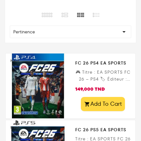

Pertinence
Neuf
FC 26 PS4 EA SPORTS
🎮 Titre : EA SPORTS FC
26 – PS4 🏷️ Éditeur :
Electronic Arts 🗓️ Date
Prix
149,000 TND
de sortie : 26
septembre 2025 🚀
Add To Cart

Accès anticipé : 19
septembre (édition
Ultimate) 📍 Chez
Gamezone.tn : avec
Neuf
FC 26 PS5 EA SPORTS
livraison rapide en
Titre : EA SPORTS FC 26