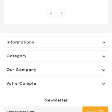
débloquer armes, véhicules, invincibilité, santé
maximale et ...


Informations

Category

Our Company

Votre Compte

Newsletter
D'ACCORD