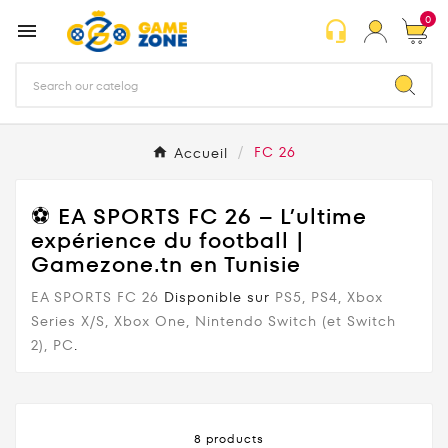
0
headset_mic

Accueil
FC 26
⚽ EA SPORTS FC 26 – L’ultime
expérience du football |
Gamezone.tn en Tunisie
EA SPORTS FC 26
Disponible sur
PS5, PS4, Xbox
Series X/S, Xbox One, Nintendo Switch (et Switch
2), PC
.
8 products