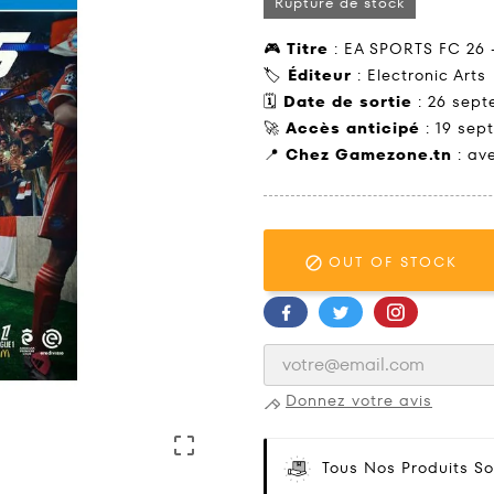
Rupture de stock
🎮
Titre
: EA SPORTS FC 26 
🏷️
Éditeur
: Electronic Arts
🗓️
Date de sortie
: 26 sept
🚀
Accès anticipé
: 19 sep
📍
Chez Gamezone.tn
: ave
OUT OF STOCK

Donnez votre avis

Tous Nos Produits So