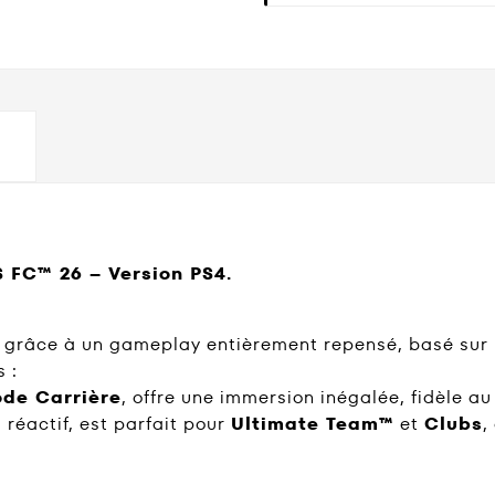
 FC™ 26 – Version PS4.
r grâce à un gameplay entièrement repensé, basé sur
 :
de Carrière
, offre une immersion inégalée, fidèle a
t réactif, est parfait pour
Ultimate Team™
et
Clubs
,