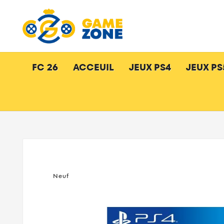
FC 26
ACCEUIL
JEUX PS4
JEUX PS
Neuf