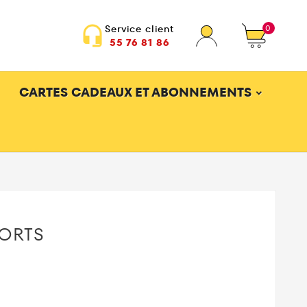
0
Service client
headset_mic
55 76 81 86
CARTES CADEAUX ET ABONNEMENTS
PORTS