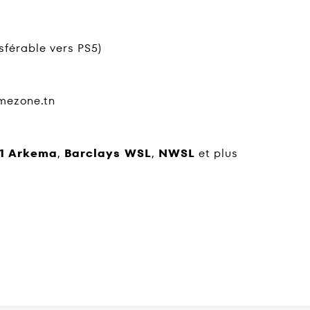
sférable vers PS5)
amezone.tn
1 Arkema
,
Barclays WSL
,
NWSL
et plus