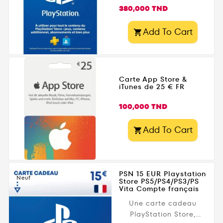
Prix
380,000 TND
Add To Cart

Carte App Store &
iTunes de 25 € FR
Prix
100,000 TND
Add To Cart

PSN 15 EUR Playstation
Neuf
Store PS5/PS4/PS3/PS
Vita Compte français
Une carte cadeau
PlayStation Store,