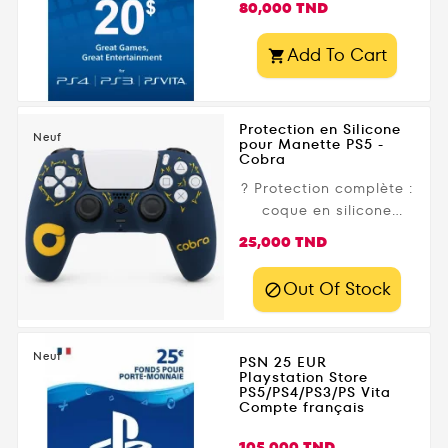
Prix
80,000 TND
Add To Cart

Protection en Silicone
Neuf
pour Manette PS5 -
Cobra
?️ Protection complète :
coque en silicone
souple pour protéger
Prix
25,000 TND
votre manette PS4
contre les rayures, la
Out Of Stock

poussière, la saleté et
les petits chocs. ?
Meilleure prise en main
Neuf
PSN 25 EUR
: texture antidérapante
Playstation Store
qui améliore le grip et
PS5/PS4/PS3/PS Vita
Compte français
le confort pendant les
longues sessions de
Prix
105,000 TND