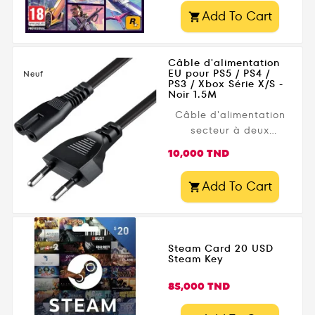
Précommandez Grand
découvrez une version
Add To Cart

Theft Auto VI sur
entièrement
PlayStation 5 , le
modernisée pour
nouveau jeu Rockstar
PlayStation 5. Cette
Câble d'alimentation
Games très attendu,
édition inclut...
EU pour PS5 / PS4 /
Neuf
PS3 / Xbox Série X/S -
avec livraison rapide
Noir 1.5M
partout en Tunisie et
Câble d'alimentation
paiement à la livraison.
secteur à deux
Code de
broches de haute
téléchargement
Prix
10,000 TND
qualité pour la console
uniquement – ne
PS5/PS4/PS3/PS2/PS1/Xbox
contient pas de disque
Add To Cart

série X/S/Xbox ons S/X.
.
Longueur du câble : 1.5
m, fiche ronde
européenne (deux
Steam Card 20 USD
broches).
Steam Key
Prix
85,000 TND