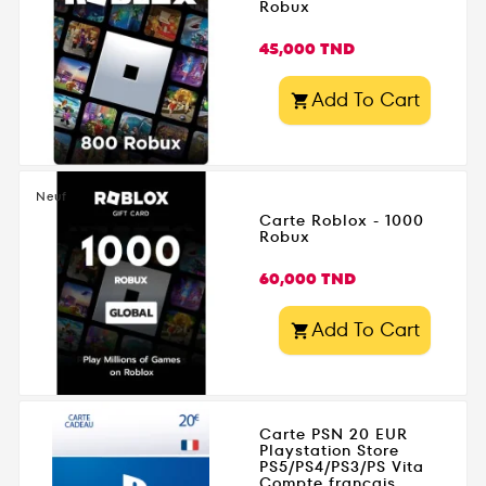
Robux
Prix
45,000 TND
Add To Cart

Neuf
Carte Roblox - 1000
Robux
Prix
60,000 TND
Add To Cart

Carte PSN 20 EUR
Playstation Store
PS5/PS4/PS3/PS Vita
Compte français