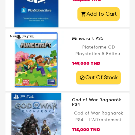
jeu. ? Design Cobra :
look bleu et jaune
Add To Cart
original pour

personnaliser votre
manette avec un style
gaming unique. ✂️...
Neuf
Minecraft PS5
Plateforme CD
Playstation 5 Editeur
Premium Date de
Prix
149,000 TND
parution 22 octobre
2024 Public légal PEGI
Out Of Stock

- 7+
God of War Ragnarök
PS4
God of War Ragnarök
PS4 – L’Affrontement
Ultime des Dieux !
Prix
115,000 TND
Plongez dans l’épopée