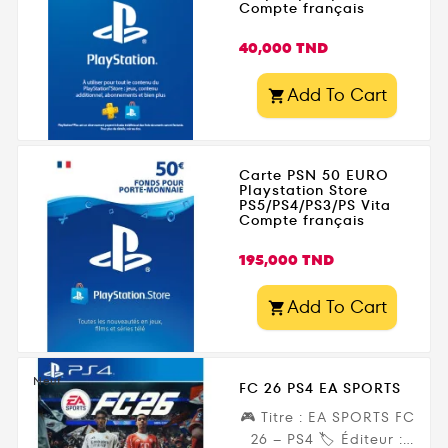
Compte français
Prix
40,000 TND
Add To Cart

Carte PSN 50 EURO
Playstation Store
PS5/PS4/PS3/PS Vita
Compte français
Prix
195,000 TND
Add To Cart

Neuf
FC 26 PS4 EA SPORTS
🎮 Titre : EA SPORTS FC
26 – PS4 🏷️ Éditeur :