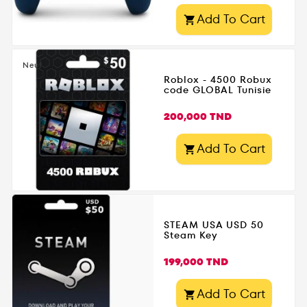
manette DualSense
Add To Cart

PS5 contre les chocs,
les rayures, la
poussière et la saleté.
Neuf
? Prise en main
Roblox - 4500 Robux
optimale : revêtement
code GLOBAL Tunisie
antidérapant et
Prix
ergonomique pour un
200,000 TND
meilleur grip et plus de
confort pendant les
Add To Cart

longues sessions de
jeu. ⚽ Design Real
Madrid : personnalisez
votre manette avec un
style inspiré du...
STEAM USA USD 50
Steam Key
Prix
199,000 TND
Add To Cart
