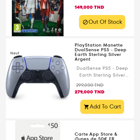
Electronic Arts 🗓️ Date
Prix
149,000 TND
de sortie : 26
septembre 2025 🚀
Out Of Stock

Accès anticipé : 19
septembre (édition
Ultimate) 📍 Chez
PlayStation Manette
Gamezone.tn : avec
DualSense PS5 - Deep
livraison rapide en
Neuf
Earth Sterling Silver
Tunisie
Argent
DualSense PS5 - Deep
Earth Sterling Silver
Argent
Prix
Prix
299,000 TND
de
279,000 TND
base
Add To Cart

Carte App Store &
iTunes de 50€ FR