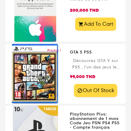
Prix
200,000 TND
Add To Cart

Promo !
GTA 5 PS5
Découvrez GTA V sur
PS5 , l'un des jeux les
plus emblématiques de
Prix
99,000 TND
tous les temps !
Développé par
Out Of Stock

Rockstar Games , cette
version nouvelle
génération propose
des graphismes en 4K ,
PlayStation Plus:
abonnement de 1 mois
une fluidité à 60 FPS ,
Code Jeu PSN PS4 PS5
des temps de
- Compte français