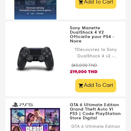
Add To Cart

Sony Manette
DualShock 4 V2
Officielle pour PS4 -
Noire
?Découvrez la Sony
DualShock 4 v2 -
Manette sans fil
Prix
Prix
240,000 TND
Bluetooth pour PS4 ,
de
219,000 TND
une référence
base
incontournable pour
Add To Cart

les joueurs PlayStation.
Conçue pour offrir une
prise en main
GTA 6 Ultimate Edition
confortable, une
Grand Theft Auto VI
Neuf
PS5 | Code PlayStation
réactivité
Store Digital
exceptionnelle et une
GTA 6 Ultimate Edition
immersion totale, cette