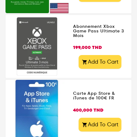
Abonnement Xbox
Game Pass Ultimate 3
Mois
Prix
199,000 TND
Add To Cart

Carte App Store &
iTunes de 100€ FR
Prix
400,000 TND
Add To Cart
