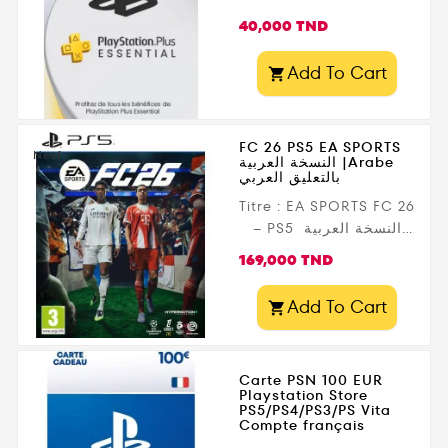
chargement ultra-
rapides , et une
Prix
40,000 TND
immersion améliorée
grâce à la manette
Add To Cart

DualSense . Explorez
Los Santos en solo
avec une histoire
FC 26 PS5 EA SPORTS
captivante ou plongez
Neuf
النسخة العربية |Arabe
بالتعليق العربي
dans le...
Titre : EA SPORTS FC 26
– PS5 النسخة العربية
|Arabe بالتعليق العربي
Prix
169,000 TND
Éditeur : Electronic Arts
Date de sortie : 26
Add To Cart

septembre 2025 Accès
anticipé : 19 septembre
(édition Ultimate) Chez
Carte PSN 100 EUR
Gamezone.tn : avec
Playstation Store
livraison rapide en
PS5/PS4/PS3/PS Vita
Compte français
Tunisie