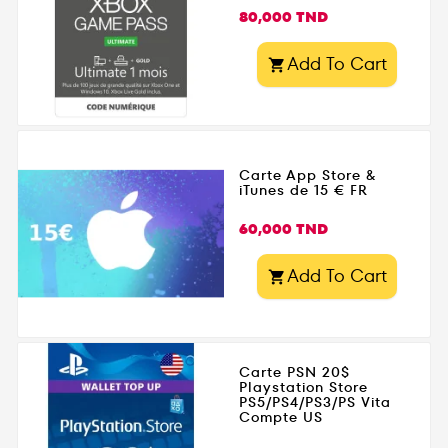
Prix
80,000 TND
Add To Cart

Carte App Store &
iTunes de 15 € FR
Prix
60,000 TND
Add To Cart

Carte PSN 20$
Playstation Store
PS5/PS4/PS3/PS Vita
Compte US