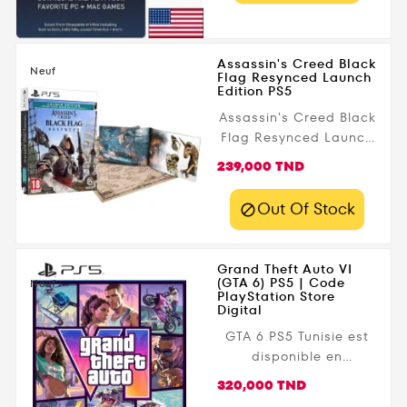
Assassin's Creed Black
Neuf
Flag Resynced Launch
Edition PS5
Assassin's Creed Black
Flag Resynced Launch
Edition PS5 marque le
Prix
239,000 TND
retour de l'une des
aventures les plus
Out Of Stock

emblématiques de la
saga Assassin's Creed.
Incarnez Edward
Grand Theft Auto VI
Kenway , capitaine
(GTA 6) PS5 | Code
Neuf
PlayStation Store
pirate légendaire,
Digital
explorez les Caraïbes
GTA 6 PS5 Tunisie est
dans un vaste monde
disponible en
ouvert, participez à
précommande chez
des batailles navales
Prix
320,000 TND
Gamezone.tn.
spectaculaires et