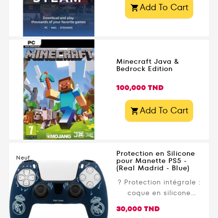
Add To Cart

Minecraft Java &
Bedrock Edition
Prix
100,000 TND
Add To Cart

Protection en Silicone
Neuf
pour Manette PS5 -
(Real Madrid - Blue)
?️ Protection intégrale :
coque en silicone
souple et résistante
Prix
30,000 TND
qui protège votre