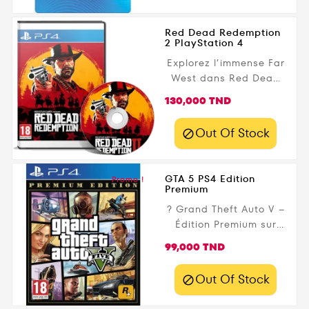
Red Dead Redemption
2 PlayStation 4
Explorez l’immense Far
West dans Red Dead
Redemption 2 sur PS4 ,
Prix
130,000 TND
l’épopée légendaire de
Rockstar Games.
Out Of Stock

Incarnez Arthur
Morgan, membre du
gang Van der Linde, et
GTA 5 PS4 Edition
Promo !
vivez une aventure
Premium
immersive mêlant
? Grand Theft Auto V –
action, exploration et
Édition Premium sur
survie dans un monde
PS4 vous plonge dans
Prix
ouvert gigantesque et
99,000 TND
l’univers explosif de
détaillé. Disponible dès
Los Santos avec trois
maintenant sur
Out Of Stock

personnages jouables,
Gamezone.tn avec
un monde ouvert
livraison rapide