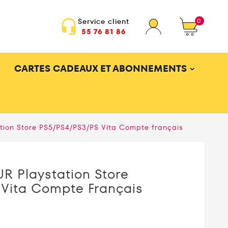
0
Service client
headset_mic
55 76 81 86
CARTES CADEAUX ET ABONNEMENTS
tion Store PS5/PS4/PS3/PS Vita Compte français
R Playstation Store
 Vita Compte Français