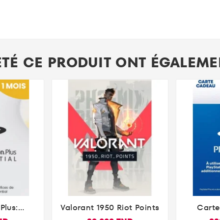
ETÉ CE PRODUIT ONT ÉGALEMEN
Plus:
Valorant 1950 Riot Points
Carte

 1 Mois
Play