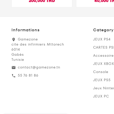
200,000 TND
40,000 T
Code Jeu PSN P
Compte Fra
Informations
Category
Gamezone
JEUX PS4
location_on
cite des infirmiers Mttorech
CARTES P
6014
Gabès
Accessoire
Tunisie
JEUX XBOX
contact@gamezone.tn
email
Console
55 76 81 86
call
JEUX PS5
Jeux Ninte
JEUX PC