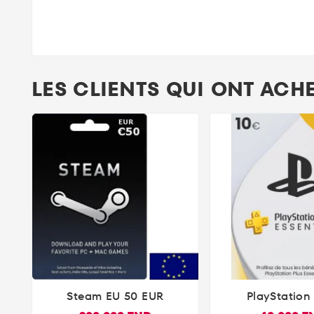
LES CLIENTS QUI ONT ACH
Steam EU 50 EUR
PlayStation 


Abonnement De