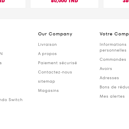
ND
80,000 TND
38
S4 PS5 -
PS5/P
nçais
Comp
Our Company
Votre Comp
Livraison
Informations
personnelles
SN
A propos
Commandes
s
Paiement sécurisé
Avoirs
Contactez-nous
Adresses
sitemap
Bons de rédu
Magasins
Mes alertes
ndo Switch