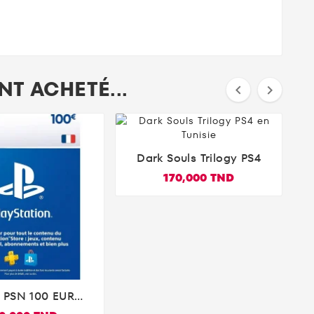
T ACHETÉ...


Dark Souls Trilogy PS4

170,000 TND
 PSN 100 EUR

station Store