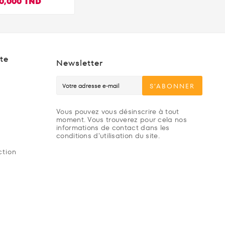
0,000 TND
S4/PS3/PS Vita
te Français
te
Newsletter
S’ABONNER
Vous pouvez vous désinscrire à tout
moment. Vous trouverez pour cela nos
informations de contact dans les
conditions d'utilisation du site.
ction