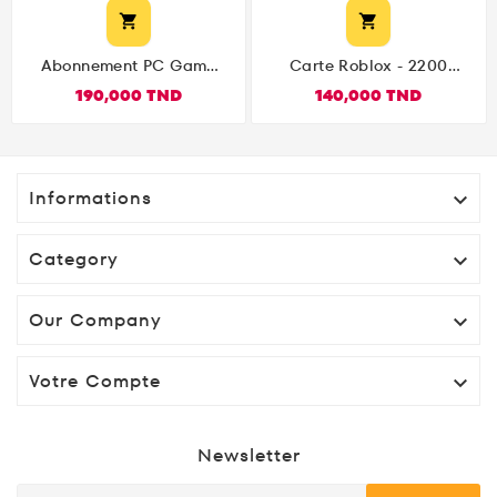


Abonnement PC Game
Carte Roblox - 2200
Pass Ultimate 3 Mois PC
Robux
190,000 TND
140,000 TND
Windows
Informations

Category

Our Company

Votre Compte

Newsletter