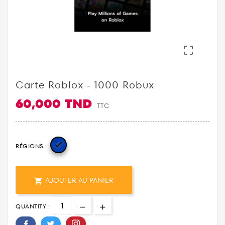

Carte Roblox - 1000 Robux
60,000 TND
TTC

RÉGIONS :
AJOUTER AU PANIER

QUANTITY :