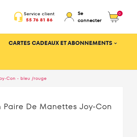
Se
0
Service client
headset_mic
55 76 81 86
connecter
CARTES CADEAUX ET ABONNEMENTS
oy-Con - bleu /rouge
h Paire De Manettes Joy-Con