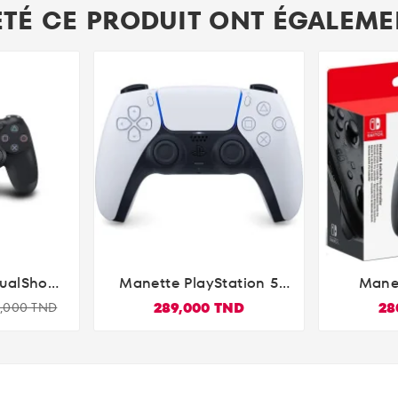
ETÉ CE PRODUIT ONT ÉGALEMEN
ualShock
Manette PlayStation 5
Mane

Pour PS4 -
Officielle DualSense PS5
S
289,000 TND
28
0,000 TND
Blanc