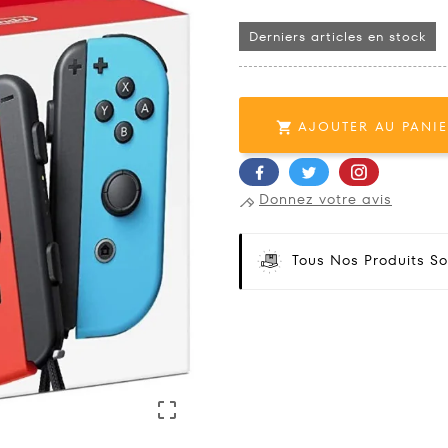
Derniers articles en stock
AJOUTER AU PANI

Donnez votre avis
Tous Nos Produits So
