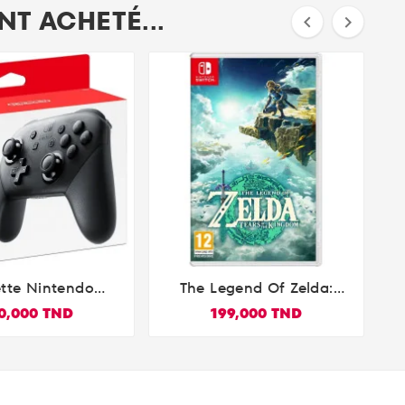
T ACHETÉ...


tte Nintendo
The Legend Of Zelda:


witch Pro
Tears Of The Kingdom
0,000 TND
199,000 TND
Nintendo Switch