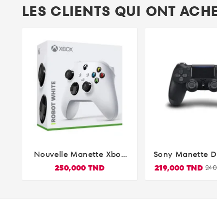
LES CLIENTS QUI ONT ACH
Nouvelle Manette Xbox
Sony Manette D


Sans Fil - Robot White
4 V2 Officielle 
250,000 TND
219,000 TND
24
Noire