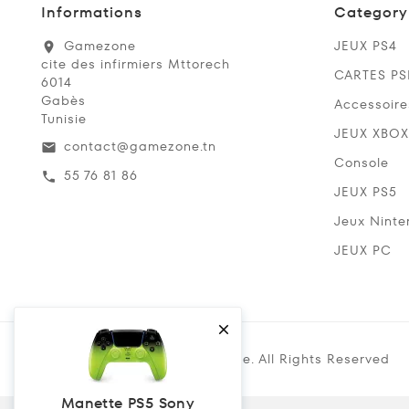
Informations
Category
Gamezone
JEUX PS4
location_on
cite des infirmiers Mttorech
CARTES P
6014
Gabès
Accessoire
Tunisie
JEUX XBOX
contact@gamezone.tn
email
Console
55 76 81 86
call
JEUX PS5
Jeux Ninte
JEUX PC

Copyright @ 2019 Gamezone. All Rights Reserved
Manette PS5 Sony