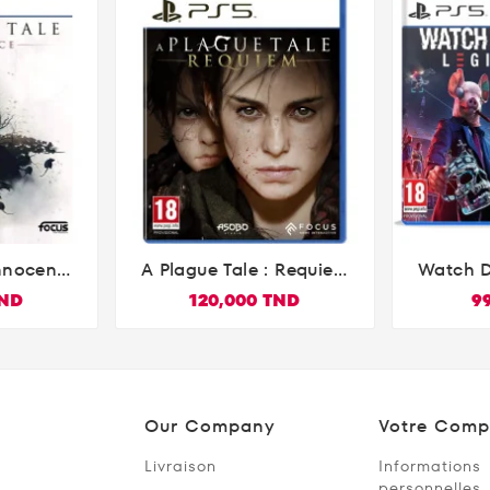
Innocence
A Plague Tale : Requiem
Watch D

n 5)
(PlayStation 5)
TND
120,000 TND
9
Our Company
Votre Comp
Livraison
Informations
personnelles