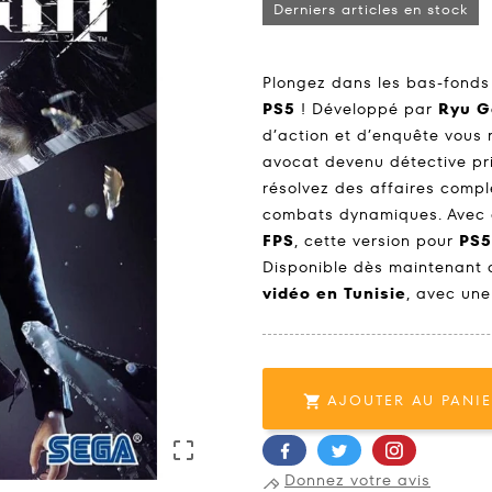
Derniers articles en stock
Plongez dans les bas-fonds
PS5
! Développé par
Ryu G
d’action et d’enquête vous
avocat devenu détective pri
résolvez des affaires compl
combats dynamiques. Avec d
FPS
, cette version pour
PS5
Disponible dès maintenant
vidéo en Tunisie
, avec un
AJOUTER AU PANI


Donnez votre avis