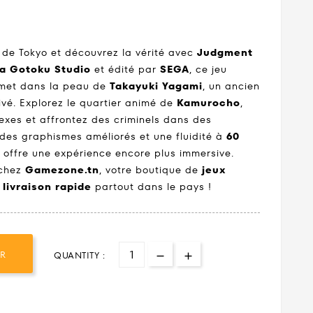
 de Tokyo et découvrez la vérité avec
Judgment
a Gotoku Studio
et édité par
SEGA
, ce jeu
 met dans la peau de
Takayuki Yagami
, un ancien
vé. Explorez le quartier animé de
Kamurocho
,
exes et affrontez des criminels dans des
es graphismes améliorés et une fluidité à
60
offre une expérience encore plus immersive.
 chez
Gamezone.tn
, votre boutique de
jeux
e
livraison rapide
partout dans le pays !
ER
QUANTITY :