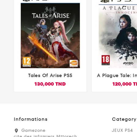
Tales Of Arise PS5
A Plague Tale: 


(PlayStatio
130,000 TND
120,000 
Informations
Category
Gamezone
JEUX PS4
location_on
cite des infirmiers Mttorech