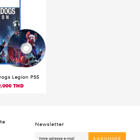
ogs Legion PS5

9,000 TND
te
Newsletter
S’ABONNER