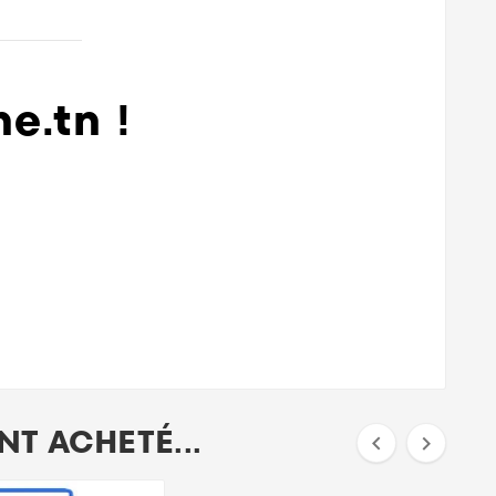
.tn !
T ACHETÉ...

