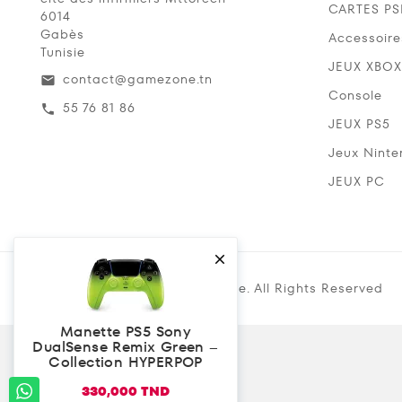
CARTES P
6014
Gabès
Accessoire
Tunisie
JEUX XBOX
contact@gamezone.tn
email
Console
55 76 81 86
call
JEUX PS5
Jeux Ninte
JEUX PC

Copyright @ 2019 Gamezone. All Rights Reserved
Manette PS5 Sony
DualSense Remix Green –
Collection HYPERPOP
330,000 TND