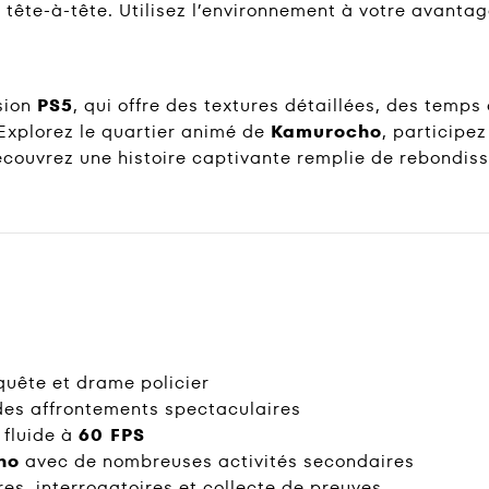
en tête-à-tête. Utilisez l’environnement à votre avant
sion
PS5
, qui offre des textures détaillées, des temps
Explorez le quartier animé de
Kamurocho
, participe
 découvrez une histoire captivante remplie de rebondis
quête et drame policier
es affrontements spectaculaires
fluide à
60 FPS
ho
avec de nombreuses activités secondaires
es, interrogatoires et collecte de preuves