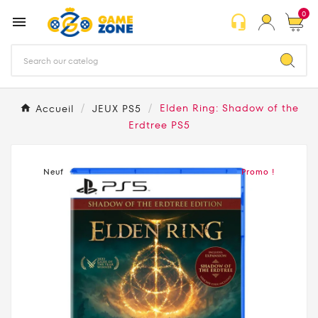
0
headset_mic

Accueil
JEUX PS5
Elden Ring: Shadow of the
Erdtree PS5
Neuf
Promo !