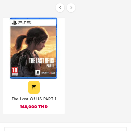



The Last Of US PART 1
PS5
148,000 TND