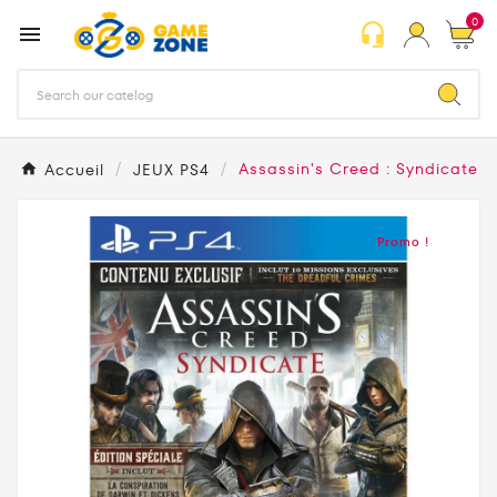
0
headset_mic

Accueil
JEUX PS4
Assassin's Creed : Syndicate
Promo !