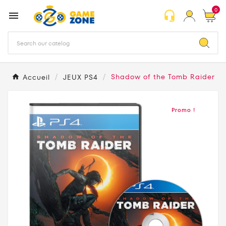
0
headset_mic

Accueil
JEUX PS4
Shadow of the Tomb Raider
Promo !