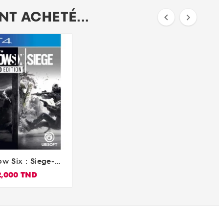
T ACHETÉ...


w Six : Siege-

dard Edition
2,000 TND
ayStation 4