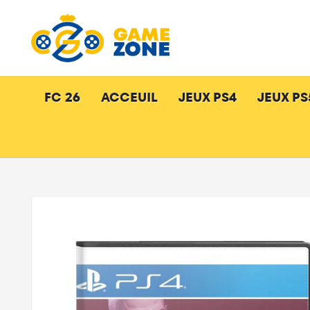
FC 26
ACCEUIL
JEUX PS4
JEUX PS