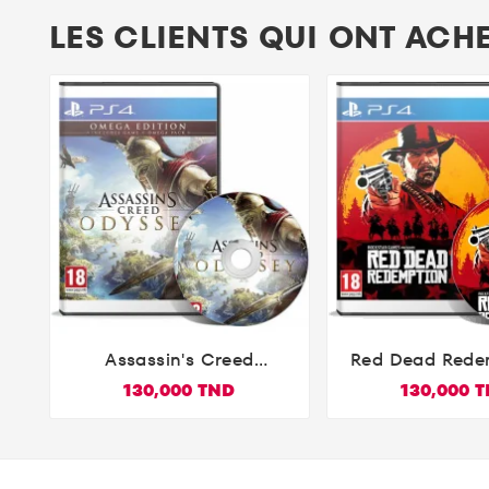
LES CLIENTS QUI ONT ACH
Assassin's Creed
Red Dead Rede


Odyssey - Omega Edition
PlayStatio
130,000 TND
130,000 
PS4 ARABE