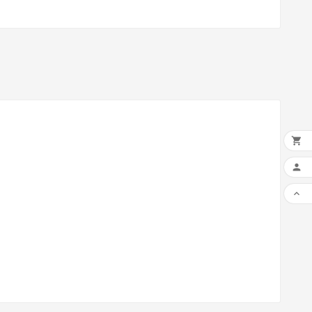


