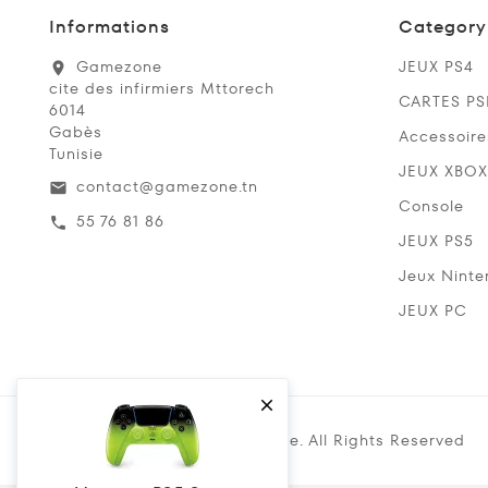
Informations
Category
Gamezone
JEUX PS4
location_on
cite des infirmiers Mttorech
CARTES P
6014
Gabès
Accessoire
Tunisie
JEUX XBOX
contact@gamezone.tn
email
Console
55 76 81 86
call
JEUX PS5
Jeux Ninte
JEUX PC

Copyright @ 2019 Gamezone. All Rights Reserved