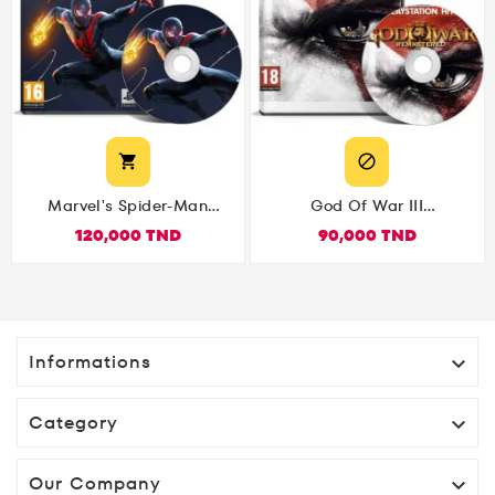


Marvel's Spider-Man
God Of War III
Miles Morales PS4
Remastered PS4
120,000 TND
90,000 TND
Informations

Category

Our Company
