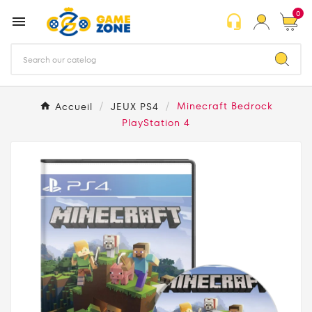
0
headset_mic

Accueil
JEUX PS4
Minecraft Bedrock
PlayStation 4