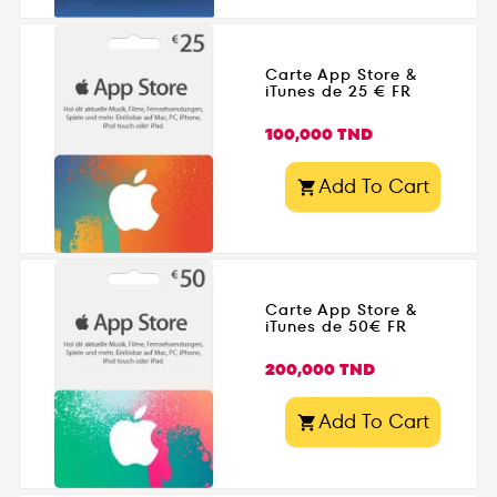
Carte App Store &
iTunes de 25 € FR
Prix
100,000 TND
Add To Cart

Carte App Store &
iTunes de 50€ FR
Prix
200,000 TND
Add To Cart
