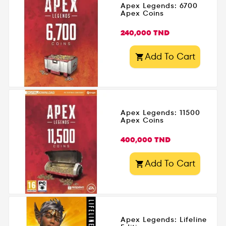
Apex Legends: 6700
Apex Coins
Prix
240,000 TND
Add To Cart

Apex Legends: 11500
Apex Coins
Prix
400,000 TND
Add To Cart

Apex Legends: Lifeline