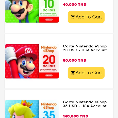
Prix
40,000 TND
Add To Cart

Carte Nintendo eShop
20 USD - USA Account
Prix
80,000 TND
Add To Cart

Carte Nintendo eShop
35 USD - USA Account
Prix
140,000 TND