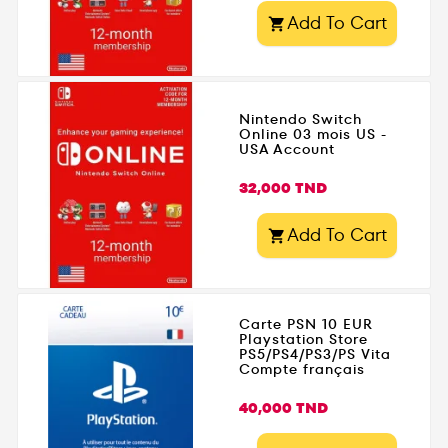
Add To Cart

Nintendo Switch
Online 03 mois US -
USA Account
Prix
32,000 TND
Add To Cart

Carte PSN 10 EUR
Playstation Store
PS5/PS4/PS3/PS Vita
Compte français
Prix
40,000 TND