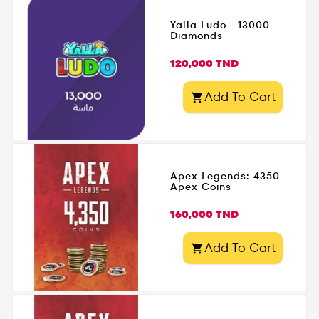
Yalla Ludo - 13000
Diamonds
Prix
120,000 TND
Add To Cart

Apex Legends: 4350
Apex Coins
Prix
160,000 TND
Add To Cart
