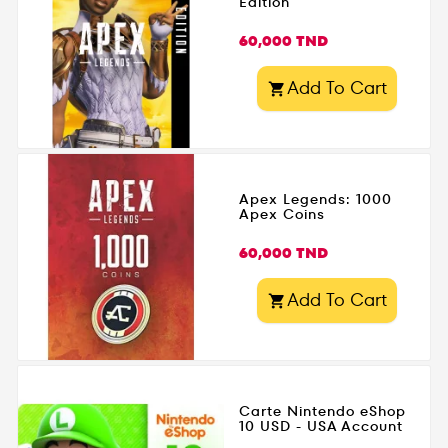
Edition
Prix
60,000 TND
Add To Cart

Apex Legends: 1000
Apex Coins
Prix
60,000 TND
Add To Cart

Carte Nintendo eShop
10 USD - USA Account