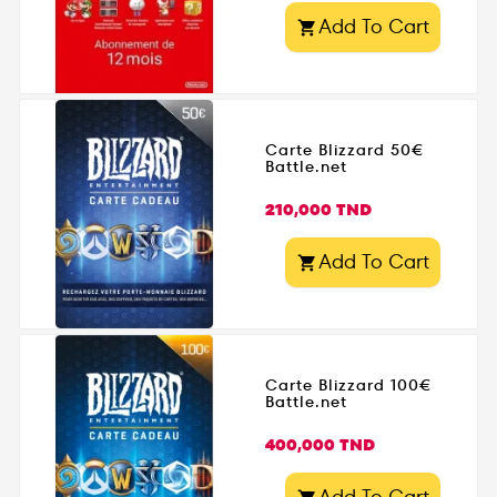
Add To Cart

Carte Blizzard 50€
Battle.net
Prix
210,000 TND
Add To Cart

Carte Blizzard 100€
Battle.net
Prix
400,000 TND
Add To Cart