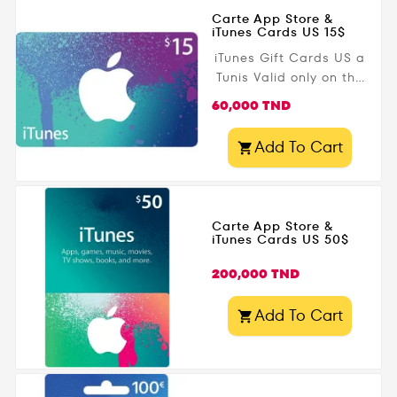
Carte App Store &
iTunes Cards US 15$
iTunes Gift Cards US a
Tunis Valid only on the
iTunes US Store.
Prix
60,000 TND
Requires iTunes US
account.
Add To Cart

Carte App Store &
iTunes Cards US 50$
Prix
200,000 TND
Add To Cart
