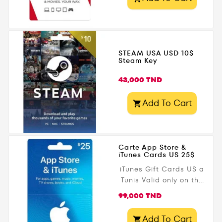
STEAM USA USD 10$
Steam Key
Prix
43,000 TND
Add To Cart

Carte App Store &
iTunes Cards US 25$
iTunes Gift Cards US a
Tunis Valid only on the
iTunes US Store.
Prix
99,000 TND
Requires iTunes US
account.
Add To Cart
