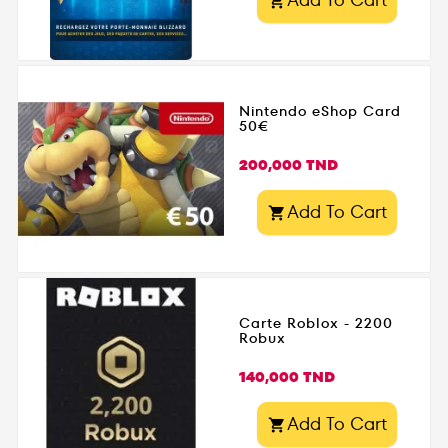

Nintendo eShop Card
50€
Prix
200,000 TND
Add To Cart

Carte Roblox - 2200
Robux
Prix
140,000 TND
Add To Cart
