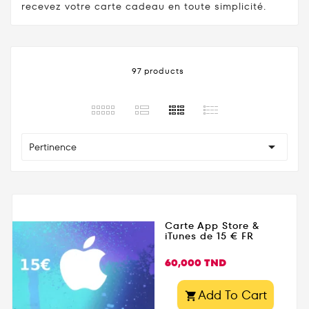
recevez votre carte cadeau en toute simplicité.
97 products

Pertinence
Carte App Store &
iTunes de 15 € FR
Prix
60,000 TND
Add To Cart
