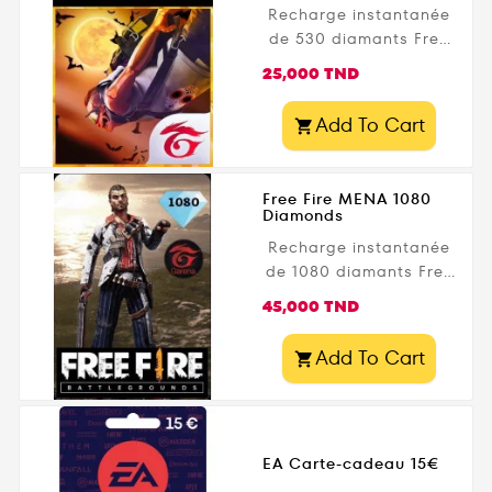
Recharge instantanée
de 530 diamants Free
Fire à prix imbattable
Prix
25,000 TND
sur Gamezone.tn.
Produit 100 % original,
Add To Cart

livraison rapide en
Tunisie. Profitez de vos
skins, personnages et
Free Fire MENA 1080
événements sans
Diamonds
attendre !
Recharge instantanée
de 1080 diamants Free
Fire à prix imbattable
Prix
45,000 TND
sur Gamezone.tn.
Produit 100 % original,
Add To Cart

livraison rapide en
Tunisie. Profitez de vos
skins, personnages et
événements sans
EA Carte-cadeau 15€
attendre !