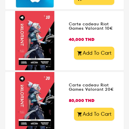
Carte cadeau Riot
Games Valorant 10€
Prix
40,000 TND
Add To Cart

Carte cadeau Riot
Games Valorant 20€
Prix
80,000 TND
Add To Cart
