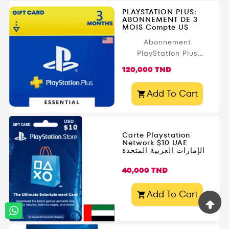
PLAYSTATION PLUS:
ABONNEMENT DE 3
MOIS Compte US
Abonnement
PlayStation Plus
Essential 03 Months
Prix
120,000 TND
USA
Add To Cart

Carte Playstation
Network $10 UAE
الإمارات العربية المتحدة
Prix
40,000 TND
Add To Cart
