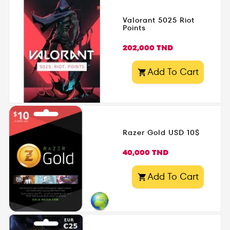
Valorant 5025 Riot
Points
Prix
202,000 TND
Add To Cart

Razer Gold USD 10$
Prix
40,000 TND
Add To Cart
