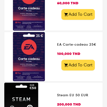
Prix
60,000 TND
Add To Cart

EA Carte-cadeau 25€
Prix
100,000 TND
Add To Cart

Steam EU 50 EUR
Prix
200,000 TND