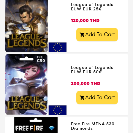
League of Legends
EUW EUR 25€
Prix
120,000 TND
Add To Cart

League of Legends
EUW EUR 50€
Prix
200,000 TND
Add To Cart

Free Fire MENA 530
Diamonds