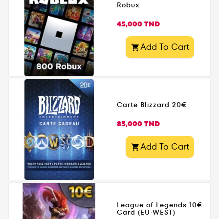
Robux
Prix
45,000 TND
Add To Cart

Carte Blizzard 20€
Prix
85,000 TND
Add To Cart

League of Legends 10€
Card (EU-WEST)