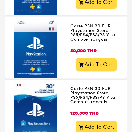
Add To Cart

Carte PSN 20 EUR
Playstation Store
PS5/PS4/PS3/PS Vita
Compte français
Prix
80,000 TND
Add To Cart

Carte PSN 30 EUR
Playstation Store
PS5/PS4/PS3/PS Vita
Compte français
Prix
120,000 TND
Add To Cart
