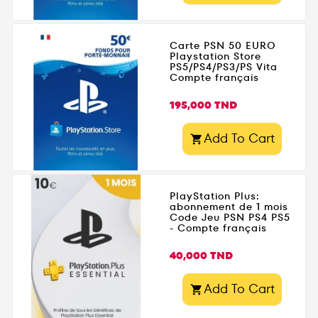
Carte PSN 50 EURO
Playstation Store
PS5/PS4/PS3/PS Vita
Compte français
Prix
195,000 TND
Add To Cart

PlayStation Plus:
abonnement de 1 mois
Code Jeu PSN PS4 PS5
- Compte français
Prix
40,000 TND
Add To Cart
