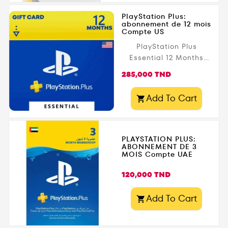
PlayStation Plus:
abonnement de 12 mois
Compte US
PlayStation Plus
Essential 12 Months
USA
Prix
285,000 TND
Add To Cart

PLAYSTATION PLUS:
ABONNEMENT DE 3
MOIS Compte UAE
Prix
120,000 TND
Add To Cart
