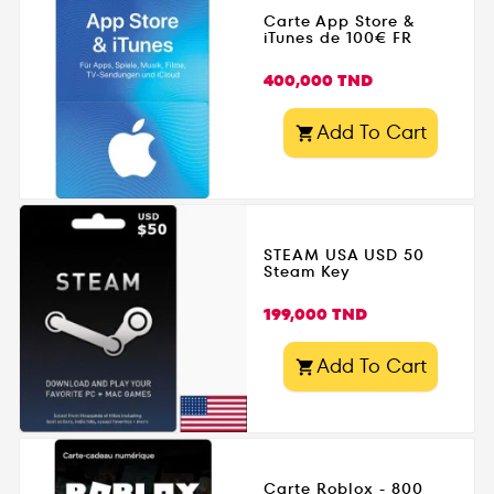
Carte App Store &
iTunes de 100€ FR
Prix
400,000 TND
Add To Cart

STEAM USA USD 50
Steam Key
Prix
199,000 TND
Add To Cart

Carte Roblox - 800