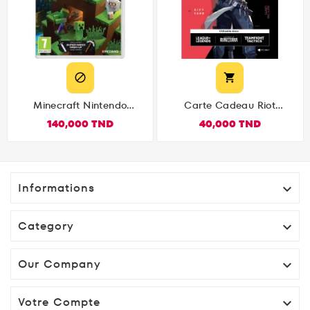


Minecraft Nintendo
Carte Cadeau Riot
Switch
Games Valorant 10€
140,000 TND
40,000 TND
Informations

Category

Our Company

Votre Compte
