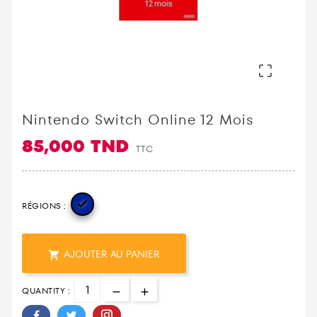

Nintendo Switch Online 12 Mois
85,000 TND
TTC

RÉGIONS :
AJOUTER AU PANIER

QUANTITY :