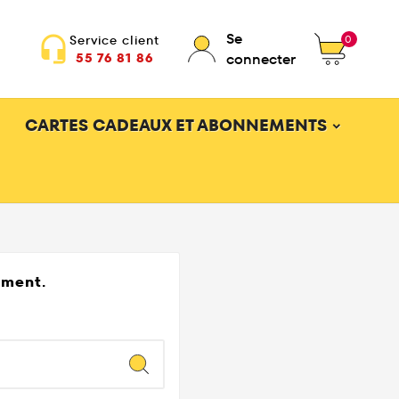
Se
0
Service client
headset_mic
55 76 81 86
connecter
CARTES CADEAUX ET ABONNEMENTS
ément.