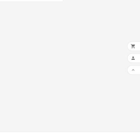


