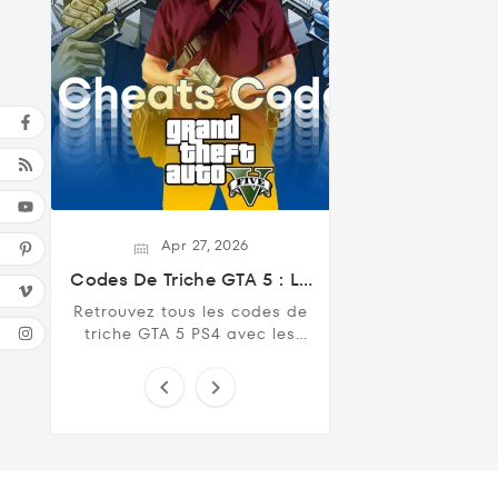
Apr
27,
2026
Codes De Triche GTA 5 : La
Liste Complète Des Cheats
Retrouvez tous les codes de
Codes Pour PS4
triche GTA 5 PS4 avec les
combinaisons complètes
pour débloquer armes,


véhicules, invincibilité, santé
maximale et ...