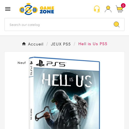
0
headset_mic

Accueil
JEUX PS5
Hell is Us PS5
Neuf