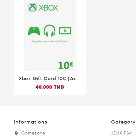
Xbox Gift Card 10€ (zone

Euro)
40,000 TND
Informations
Category
Gamezone
JEUX PS4
location_on