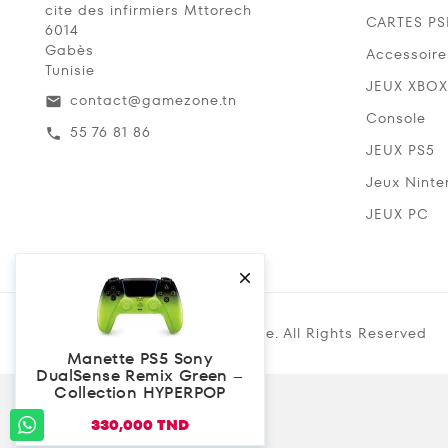
cite des infirmiers Mttorech
CARTES P
6014
Gabès
Accessoire
Tunisie
JEUX XBOX
contact@gamezone.tn
email
Console
55 76 81 86
call
JEUX PS5
Jeux Ninte
JEUX PC

Copyright @ 2019 Gamezone. All Rights Reserved
Manette PS5 Sony
DualSense Remix Green –
Collection HYPERPOP
330,000 TND