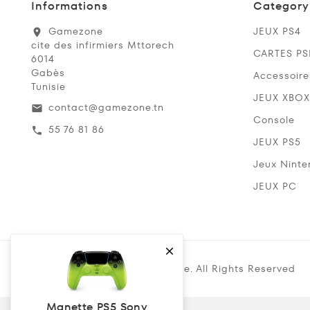
Informations
Category
Gamezone
JEUX PS4
location_on
cite des infirmiers Mttorech
CARTES P
6014
Gabès
Accessoire
Tunisie
JEUX XBOX
contact@gamezone.tn
email
Console
55 76 81 86
call
JEUX PS5
Jeux Ninte
JEUX PC

Copyright @ 2019 Gamezone. All Rights Reserved
Manette PS5 Sony