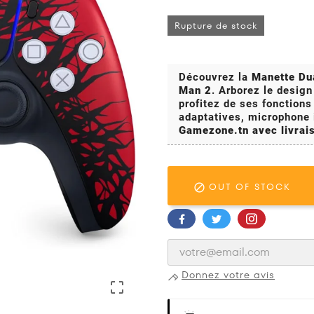
Rupture de stock
Découvrez la
Manette Dua
Man 2
. Arborez le design
profitez de ses fonctions
adaptatives, microphone i
Gamezone.tn avec livrais
OUT OF STOCK

Donnez votre avis
