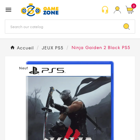
0
headset_mic

Accueil
JEUX PS5
Ninja Gaiden 2 Black PS5
Neuf