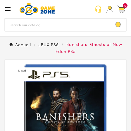
0
headset_mic

Accueil
JEUX PS5
Banishers: Ghosts of New
Eden PS5
Neuf