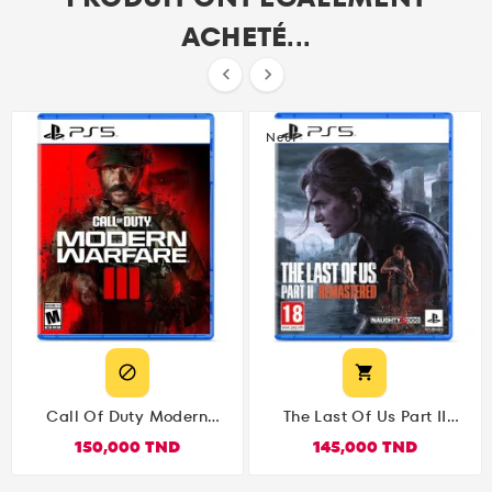
ACHETÉ...


Neuf


Call Of Duty Modern
The Last Of Us Part II
Warfare III - PS5
Remastered PS5
150,000 TND
145,000 TND