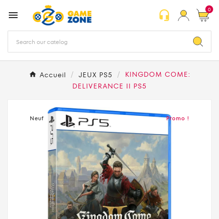
0
headset_mic

Accueil
JEUX PS5
KINGDOM COME:
DELIVERANCE II PS5
Neuf
Promo !