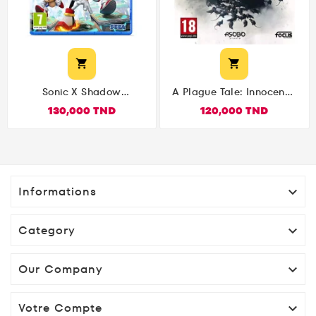


Sonic X Shadow
A Plague Tale: Innocence
Generations PS5
(PlayStation 5)
130,000 TND
120,000 TND
Informations

Category

Our Company

Votre Compte
