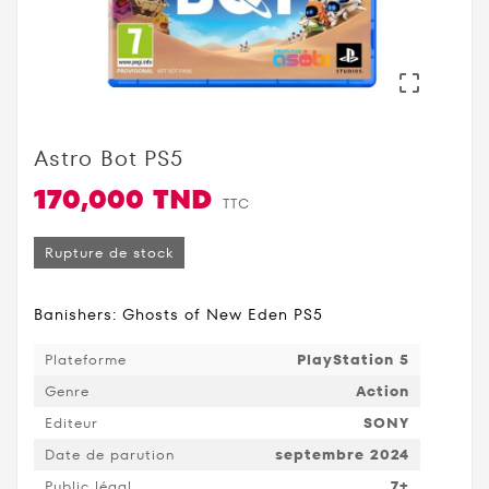

Astro Bot PS5
170,000 TND
TTC
Rupture de stock
Banishers: Ghosts of New Eden PS5
Plateforme
PlayStation 5
Genre
Action
Editeur
SONY
Date de parution
septembre 2024
Public légal
7+