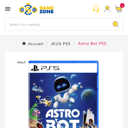
0
headset_mic

Accueil
JEUX PS5
Astro Bot PS5
Neuf