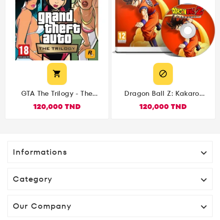


GTA The Trilogy - The
Dragon Ball Z: Kakarot
Definition Edition
(PS4)
120,000 TND
120,000 TND
(Playstation 4)
Informations

Category

Our Company
