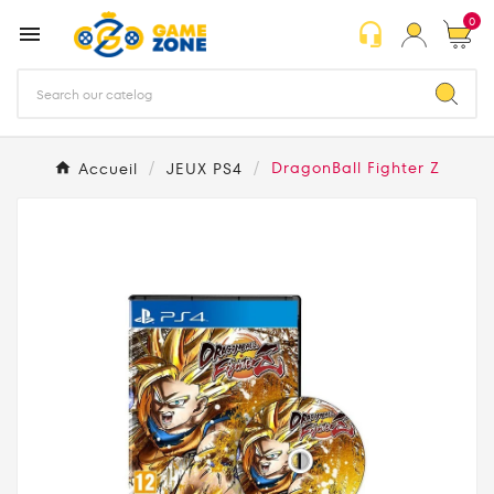
0
headset_mic

Accueil
JEUX PS4
DragonBall Fighter Z