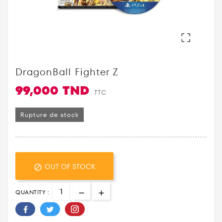

DragonBall Fighter Z
99,000 TND
TTC
Rupture de stock
OUT OF STOCK

QUANTITY :