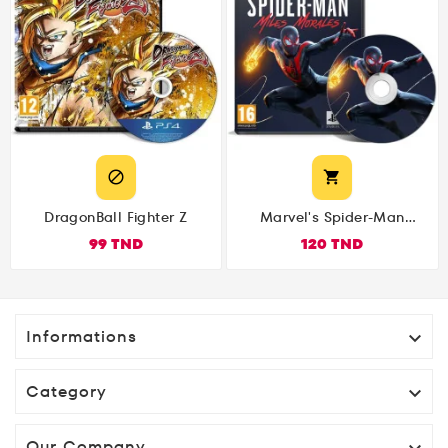


DragonBall Fighter Z
Marvel's Spider-Man
Miles Morales PS4
99 TND
120 TND
Informations

Category

Our Company