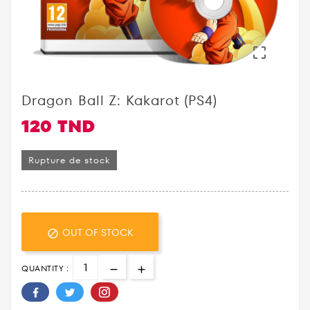

Dragon Ball Z: Kakarot (PS4)
120 TND
Rupture de stock
OUT OF STOCK

QUANTITY :