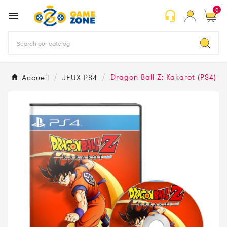
0
headset_mic

Accueil
JEUX PS4
Dragon Ball Z: Kakarot (PS4)