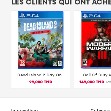
LES CLIENTS QUI ONT ACH
Dead Island 2 Day One
Call Of Duty


Edition PS4
Warfare III 
99,000 TND
149,000 TND
19
Informations
Category