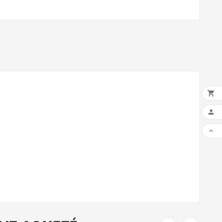


