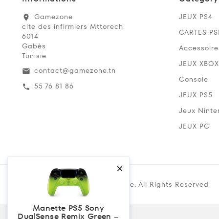
Gamezone
JEUX PS4
location_on
cite des infirmiers Mttorech
CARTES P
6014
Gabès
Accessoire
Tunisie
JEUX XBOX
contact@gamezone.tn
email
Console
55 76 81 86
call
JEUX PS5
Jeux Ninte
JEUX PC

Copyright @ 2019 Gamezone. All Rights Reserved
Manette PS5 Sony
DualSense Remix Green –