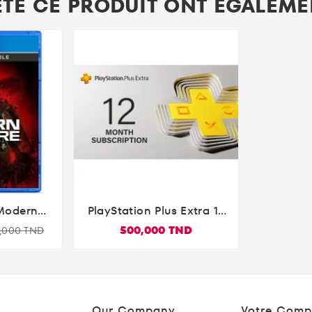
ETÉ CE PRODUIT ONT ÉGALEMEN
 Modern
PlayStation Plus Extra 12

- PS4
Mois - FR PSN
500,000 TND
9,000 TND
Our Company
Votre Comp