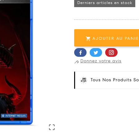
Derniers articles en stock
AJOUTER AU PANI

Donnez votre avis
Tous Nos Produits So
