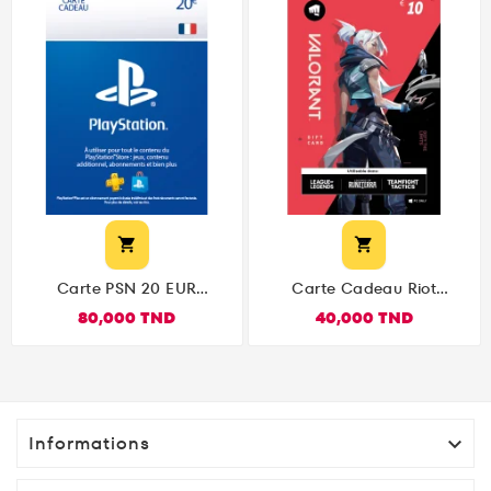


Carte PSN 20 EUR
Carte Cadeau Riot
Playstation Store
Games Valorant 10€
80,000 TND
40,000 TND
PS5/PS4/PS3/PS Vita
Compte Français
Informations
