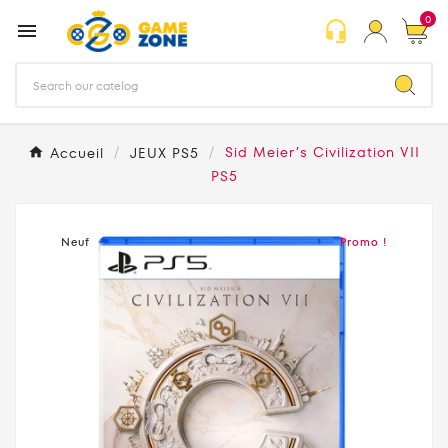
0
headset_mic

Accueil
JEUX PS5
Sid Meier’s Civilization VII
PS5
Neuf
Promo !