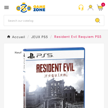
0
headset_mic

Accueil
JEUX PS5
Resident Evil Requiem PS5
Neuf