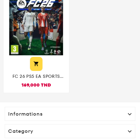

FC 26 PS5 EA SPORTS
النسخة العربية |Arabe
169,000 TND
بالتعليق العربي
Informations

Category
