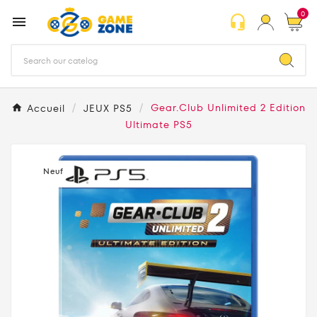
0
headset_mic

Accueil
JEUX PS5
Gear.Club Unlimited 2 Edition
Ultimate PS5
Neuf