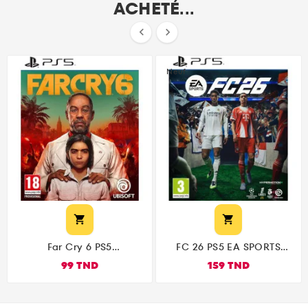
ACHETÉ...


Neuf


Far Cry 6 PS5
FC 26 PS5 EA SPORTS
(Playstation 5)
النسخة العربية |Arabe
99 TND
159 TND
بالتعليق العربي