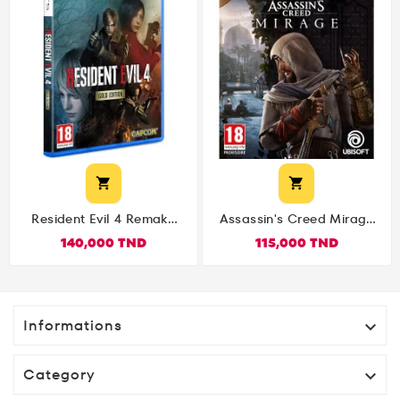


Resident Evil 4 Remake
Assassin's Creed Mirage
Gold ( PlayStation 5 )
PS5
140,000 TND
115,000 TND
Informations

Category
