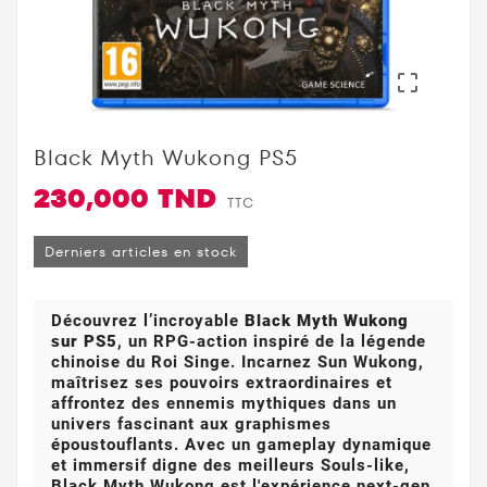

Black Myth Wukong PS5
230,000 TND
TTC
Derniers articles en stock
Découvrez l’incroyable
Black Myth Wukong
sur PS5
, un RPG-action inspiré de la légende
chinoise du Roi Singe. Incarnez Sun Wukong,
maîtrisez ses pouvoirs extraordinaires et
affrontez des ennemis mythiques dans un
univers fascinant aux graphismes
époustouflants. Avec un gameplay dynamique
et immersif digne des meilleurs Souls-like,
Black Myth Wukong est l'expérience next-gen