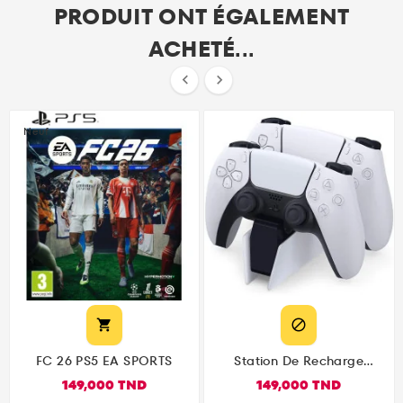
PRODUIT ONT ÉGALEMENT
ACHETÉ...


Neuf


FC 26 PS5 EA SPORTS
Station De Recharge
DualSense PS5 Officielle
149,000 TND
149,000 TND