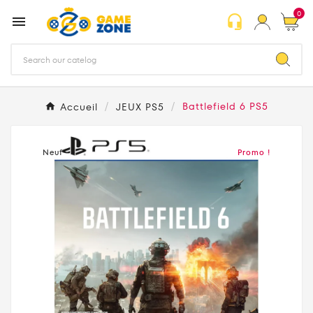
0
headset_mic

Accueil
JEUX PS5
Battlefield 6 PS5
Neuf
Promo !